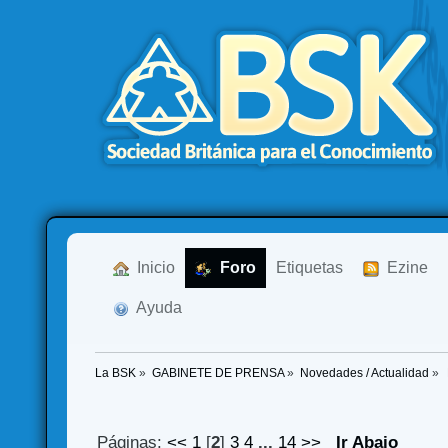
  Inicio
  Foro
Etiquetas
  Ezine
  Ayuda
La BSK
»
GABINETE DE PRENSA
»
Novedades / Actualidad
»
Páginas:
<<
1
[
2
]
3
4
...
14
>>
Ir Abajo