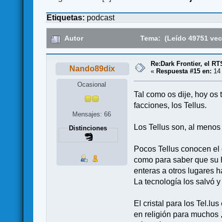
Etiquetas:
podcast
Autor
Tema: (Leído 49751 vec
Re:Dark Frontier, el RT
Nando89dix
«
Respuesta #15 en:
14 
Ocasional
Tal como os dije, hoy os
facciones, los Tellus.
Mensajes: 66
Los Tellus son, al menos
Distinciones
Pocos Tellus conocen el 
como para saber que su h
enteras a otros lugares h
La tecnología los salvó y
El cristal para los Tel.l
en religión para muchos ,