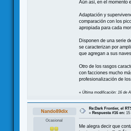
Aún así, en el momento en
Adaptación y supervivenc
comparación con los pico
apropiada para cada mo
Disponen de una serie de
se caracterizan por ampli
que agregan a sus naves 
Otro de los rasgos carac
con facciones mucho más
profesionalización de lo
«
Última modificación: 16 de A
Re:Dark Frontier, el RT
Nando89dix
«
Respuesta #16 en:
15 
Ocasional
Me alegra decir que con