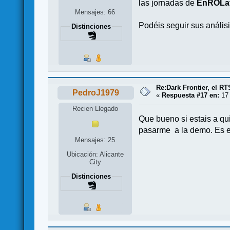
las jornadas de
EnRÓLa
Mensajes: 66
Podéis seguir sus análi
Distinciones
Re:Dark Frontier, el RT
PedroJ1979
«
Respuesta #17 en:
17 
Recien Llegado
Que bueno si estais a qui
pasarme a la demo. Es e
Mensajes: 25
Ubicación: Alicante
City
Distinciones