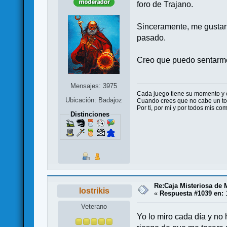
foro de Trajano.
Sinceramente, me gustarí
pasado.
Creo que puedo sentarme
Mensajes: 3975
Cada juego tiene su momento y
Ubicación: Badajoz
Cuando crees que no cabe un ton
Por ti, por mí y por todos mis c
Distinciones
Re:Caja Misteriosa de
lostrikis
«
Respuesta #1039 en:
1
Veterano
Yo lo miro cada día y no