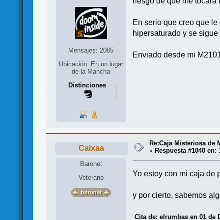
riesgo de que me tocara u
En serio que creo que le
hipersaturado y se sigue
Mensajes: 2065
Enviado desde mi M2101
Ubicación: En un lugar
de la Mancha
Distinciones
Re:Caja Misteriosa de
Caixaa
«
Respuesta #1040 en:
1
Baronet
Yo estoy con mi caja de p
Veterano
y por cierto, sabemos al
Cita de: elrumbas en 01 de 