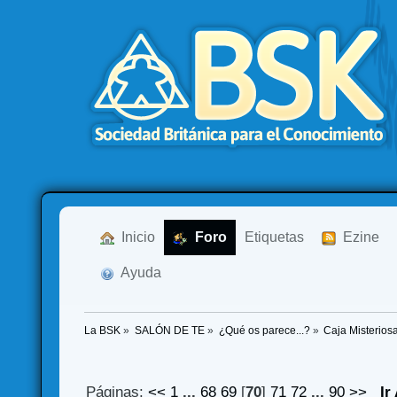
  Inicio
  Foro
Etiquetas
  Ezine
  Ayuda
La BSK
»
SALÓN DE TE
»
¿Qué os parece...?
»
Caja Misterios
Páginas:
<<
1
...
68
69
[
70
]
71
72
...
90
>>
Ir