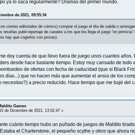
upo ya lo saca regularmente? Dramas del primer mundo.
ciembre de 2021, 09:55:34
on ciertas editoriales de cómics) comprar el juego el día de salida o arriesga
eseñas publi-reportaje de canales a los que les llega el juego “en primicia”
os hay que cogerlos con pinzas).
me doy cuenta de que llevo fuera de juego unos cuantos años.
ders desde hace bastante tiempo. Estoy muy cansado de todo es
bombardeo de ofertas con fecha de caducidad (que si Black Frida
es días...) que no hacen más que aumentar el ansia de los com
necesitas?) a precio reducido. Hace tiempo que me bajé del carr
 Maldito Games
5 de Diciembre de 2021, 13:02:47 »
nte cuánto tiempo hubo un puñado de juegos de Maldito tirados 
Estaba el Charterstone, el pequeño scythe y otros que ahora no