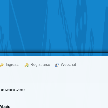
  Ingresar
  Registrarse
  Webchat
a de Maldito Games
 Abajo