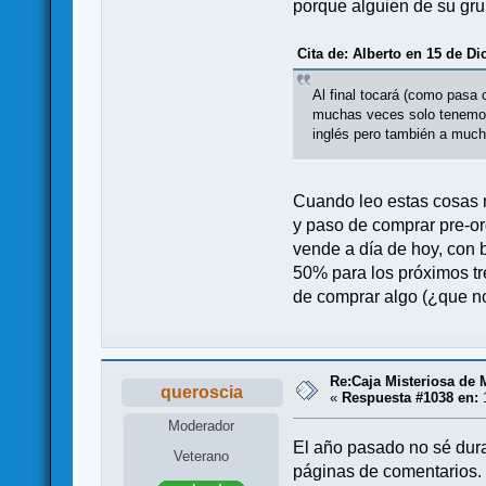
porque alguien de su gr
Cita de: Alberto en 15 de Di
Al final tocará (como pasa c
muchas veces solo tenemos r
inglés pero también a much
Cuando leo estas cosas 
y paso de comprar pre-or
vende a día de hoy, con 
50% para los próximos tr
de comprar algo (¿que no 
Re:Caja Misteriosa de
queroscia
«
Respuesta #1038 en:
1
Moderador
El año pasado no sé dura
Veterano
páginas de comentarios. 