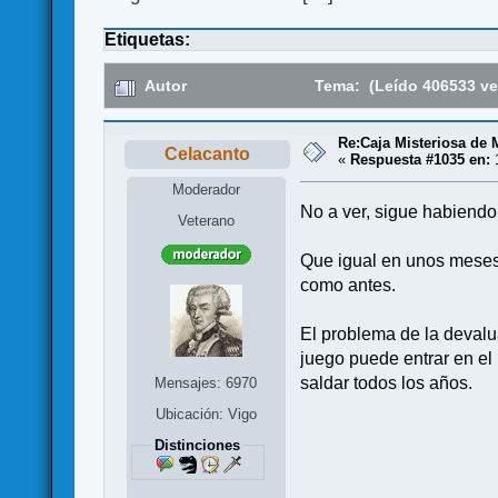
Etiquetas:
Autor
Tema: (Leído 406533 ve
Re:Caja Misteriosa de
Celacanto
«
Respuesta #1035 en:
1
Moderador
No a ver, sigue habiendo
Veterano
Que igual en unos meses 
como antes.
El problema de la devalu
juego puede entrar en el 
saldar todos los años.
Mensajes: 6970
Ubicación: Vigo
Distinciones