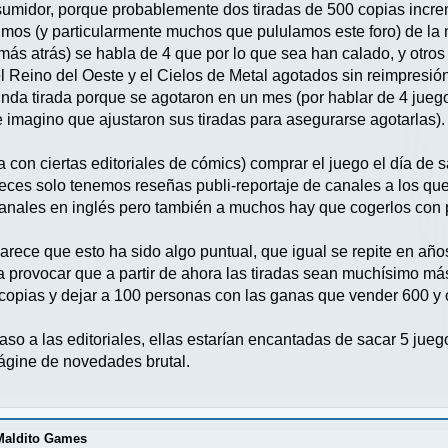
sumidor, porque probablemente dos tiradas de 500 copias incr
imos (y particularmente muchos que pululamos este foro) de la 
ás atrás) se habla de 4 que por lo que sea han calado, y otro
 Reino del Oeste y el Cielos de Metal agotados sin reimpresión 
da tirada porque se agotaron en un mes (por hablar de 4 juego
ue imagino que ajustaron sus tiradas para asegurarse agotarlas).
a con ciertas editoriales de cómics) comprar el juego el día de sa
ces solo tenemos reseñas publi-reportaje de canales a los que l
anales en inglés pero también a muchos hay que cogerlos con 
arece que esto ha sido algo puntual, que igual se repite en añ
a provocar que a partir de ahora las tiradas sean muchísimo más
 copias y dejar a 100 personas con las ganas que vender 600 
aso a las editoriales, ellas estarían encantadas de sacar 5 jueg
ágine de novedades brutal.
 Maldito Games