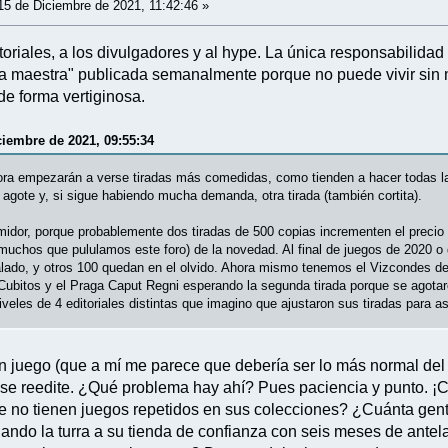
5 de Diciembre de 2021, 11:42:46 »
toriales, a los divulgadores y al hype. La única responsabilidad 
a maestra" publicada semanalmente porque no puede vivir sin ma
de forma vertiginosa.
ciembre de 2021, 09:55:34
ora empezarán a verse tiradas más comedidas, como tienden a hacer todas la
se agote y, si sigue habiendo mucha demanda, otra tirada (también cortita).
midor, porque probablemente dos tiradas de 500 copias incrementen el preci
 muchos que pululamos este foro) de la novedad. Al final de juegos de 2020 
alado, y otros 100 quedan en el olvido. Ahora mismo tenemos el Vizcondes de
l Cubitos y el Praga Caput Regni esperando la segunda tirada porque se agota
iveles de 4 editoriales distintas que imagino que ajustaron sus tiradas para a
 un juego (que a mí me parece que debería ser lo más normal d
 se reedite. ¿Qué problema hay ahí? Pues paciencia y punto. 
e no tienen juegos repetidos en sus colecciones? ¿Cuánta gen
y dando la turra a su tienda de confianza con seis meses de ant