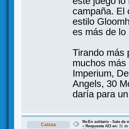
este juego lo
campaña. El 
estilo Gloomh
es más de lo
Tirando más p
muchos más (W
Imperium, Des
Angels, 30 M
daría para un
Re:En solitario - Sale de 
Caixaa
«
Respuesta #23 en:
31 de 