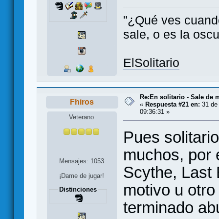
"¿Qué ves cuando 
sale, o es la oscu
ElSolitario
Re:En solitario - Sale de 
Fhiros
«
Respuesta #21 en:
31 de 
09:36:31 »
Veterano
Pues solitari
muchos, por e
Mensajes: 1053
Scythe, Last 
¡Dame de jugar!
motivo u otr
Distinciones
terminado ab