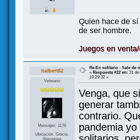
Quien hace de sí 
de ser hombre.
Juegos en venta
Re:En solitario - Sale de 
halbert82
«
Respuesta #22 en:
31 de 
10:29:32 »
Veterano
Venga, que s
generar tambi
contrario. Qu
pandemia yo 
Mensajes: 1178
Ubicación: Gràcia,
solitarios, p
Barcelona