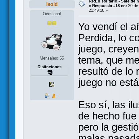
Re:En solitario - Sale de 
Isold
«
Respuesta #18 en:
30 de 
21:49:10 »
Ocasional
Yo vendí el 
Perdida, lo 
juego, creyen
tema, que me 
Mensajes: 55
Distinciones
resultó de l
juego no está
Eso sí, las i
de hecho fue 
pero la gesti
malas pasad