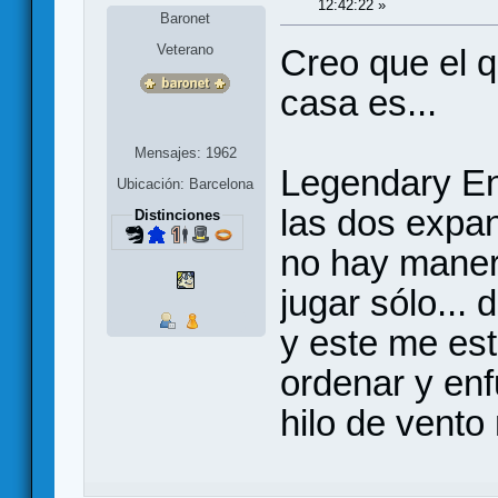
12:42:22 »
Baronet
Veterano
Creo que el q
casa es...
Mensajes: 1962
Legendary Enc
Ubicación: Barcelona
las dos expan
Distinciones
no hay maner
jugar sólo...
y este me es
ordenar y enf
hilo de vento