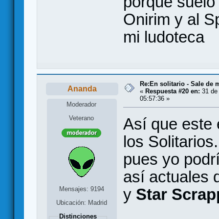
porque suelo
Onirim y al Sp
mi ludoteca
Re:En solitario - Sale de 
Ananda
«
Respuesta #20 en:
31 de 
05:57:36 »
Moderador
Veterano
Así que este 
los Solitario
pues yo podr
así actuales 
Mensajes: 9194
y
Star Scrap
Ubicación: Madrid
Distinciones