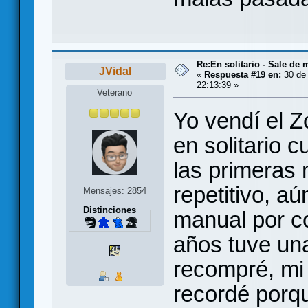
Re:En solitario - Sale de 
JVidal
«
Respuesta #19 en:
30 de 
22:13:39 »
Veterano
Yo vendí el 
en solitario
las primeras
repetitivo, aú
Mensajes: 2854
Distinciones
manual por co
años tuve una
recompré, mi 
recordé porqu