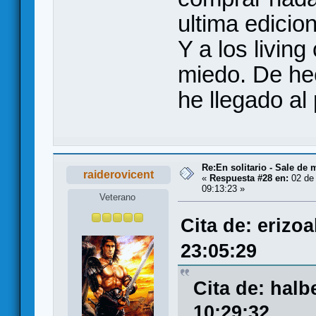
ultima edicio
Y a los livin
miedo. De he
he llegado al
Re:En solitario - Sale de 
raiderovicent
«
Respuesta #28 en:
02 de 
09:13:23 »
Veterano
Cita de: erizo
23:05:29
Cita de: halb
10:29:32