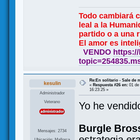
Todo cambiará 
leal a la Humani
partido o a una r
El amor es inteli
VENDO
https:/
topic=254835.
Re:En solitario - Sale de 
kesulin
«
Respuesta #26 en:
01 de 
16:23:25 »
Administrador
Veterano
Yo he vendid
Burgle Bros
Mensajes: 2734
estrategia er
Ubicación: Mallorca