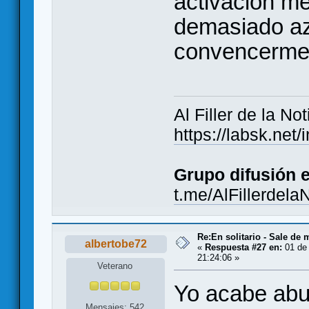
activación me
demasiado az
convencerme
Al Filler de la Not
https://labsk.ne
Grupo difusión 
t.me/AlFillerdela
Re:En solitario - Sale de 
albertobe72
«
Respuesta #27 en:
01 de 
21:24:06 »
Veterano
Yo acabe abur
Mensajes: 542