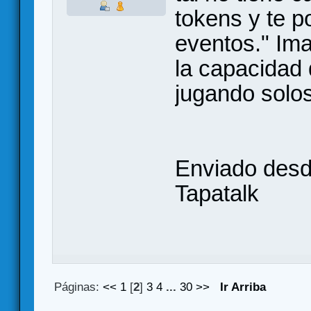
tokens y te po
eventos." Ima
la capacidad 
jugando solos
Enviado des
Tapatalk
Páginas:
<<
1
[
2
]
3
4
...
30
>>
Ir Arriba