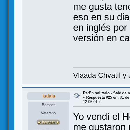
me gusta tene
eso en su di
en inglés por
versión en ca
Vlaada Chvatil y 
Re:En solitario - Sale de 
kalala
«
Respuesta #25 en:
01 de 
12:06:01 »
Baronet
Veterano
Yo vendí el
H
me gustaron p