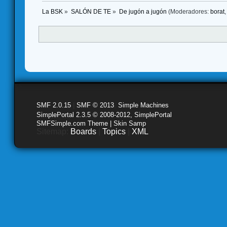
La BSK
»
SALÓN DE TE
»
De jugón a jugón
(Moderadores:
borat
SMF 2.0.15
|
SMF © 2013
,
Simple Machines
SimplePortal 2.3.5 © 2008-2012, SimplePortal
SMFSimple.com Theme | Skin Samp
Sitemap:
Boards
|
Topics
|
XML