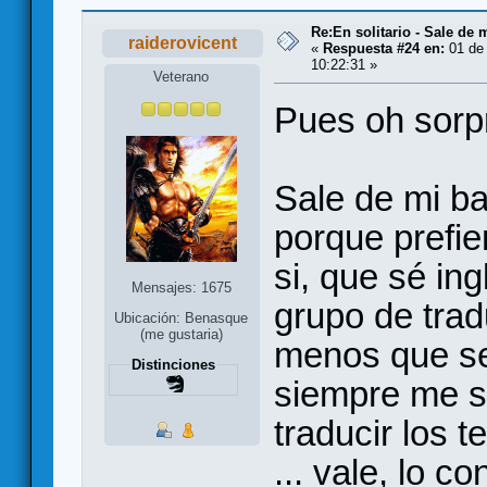
Re:En solitario - Sale de 
raiderovicent
«
Respuesta #24 en:
01 de 
10:22:31 »
Veterano
Pues oh sorpr
Sale de mi ba
porque prefie
si, que sé in
Mensajes: 1675
grupo de trad
Ubicación: Benasque
(me gustaria)
menos que sea
Distinciones
siempre me s
traducir los te
... vale, lo c