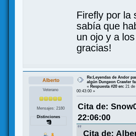
Firefly por l
sabía que hab
un ojo y a l
gracias!
Re:Leyendas de Andor par
Alberto
algún Dungeon Crawler fa
«
Respuesta #20 en:
21 de
Veterano
00:43:00 »
Cita de: Snow
Mensajes: 2180
22:06:00
Distinciones
Cita de: Albe