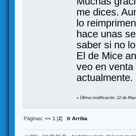
Muchas gracia
me dices. Au
lo reimprime
hace unas se
saber si no l
El de Mice an
veo en venta
actualmente.
«
Última modificación: 22 de May
Páginas:
<<
1
[
2
]
Ir Arriba