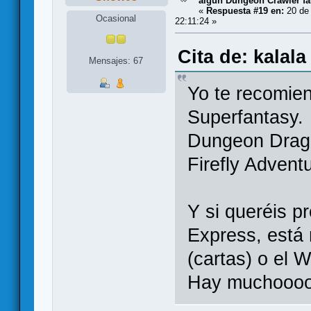
algún Dungeon Crawler fa
«
Respuesta #19 en:
20 de
Ocasional
22:11:24 »
Cita de: kalal
Mensajes: 67
Yo te recomien
Superfantasy. 
Dungeon Dragó
Firefly Adventu
Y si queréis pr
Express, está
(cartas) o el W
Hay muchoooo