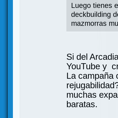
Luego tienes e
deckbuilding 
mazmorras muy 
Si del Arcadi
YouTube y cr
La campaña c
rejugabilida
muchas expan
baratas.