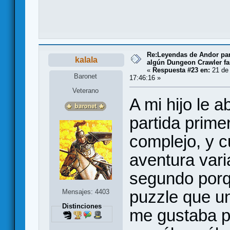
Re:Leyendas de Andor par
kalala
algún Dungeon Crawler fa
«
Respuesta #23 en:
21 de
Baronet
17:46:16 »
Veterano
A mi hijo le a
partida prime
complejo, y c
aventura var
segundo porq
puzzle que un
Mensajes: 4403
Distinciones
me gustaba p