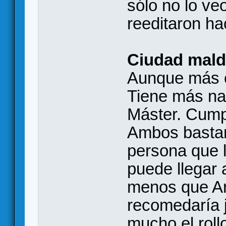
sólo no lo ve
reeditaron h
Ciudad mald
Aunque más c
Tiene más nar
Máster. Cumpl
Ambos bastan
persona que l
puede llegar 
menos que Ar
recomedaría j
mucho el roll