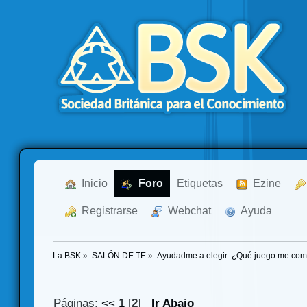
  Inicio
  Foro
Etiquetas
  Ezine
  Registrarse
  Webchat
  Ayuda
La BSK
»
SALÓN DE TE
»
Ayudadme a elegir: ¿Qué juego me co
Páginas:
<<
1
[
2
]
Ir Abajo