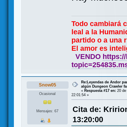
Todo cambiará 
leal a la Humani
partido o a una r
El amor es inteli
VENDO
https:/
topic=254835.
Re:Leyendas de Andor par
Snow05
algún Dungeon Crawler fa
«
Respuesta #17 en:
20 de
Ocasional
22:01:54 »
Cita de: Kriri
Mensajes: 67
13:20:00