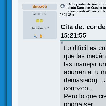
Re:Leyendas de Andor par
Snow05
algún Dungeon Crawler fa
«
Respuesta #25 en:
22 de
Ocasional
22:21:38 »
Cita de: cond
Mensajes: 67
15:21:55
Lo difícil es 
que las mecán
las manejar u
aburran a tu m
demasiado). U
conozco..
Pero lo que cr
podría ser