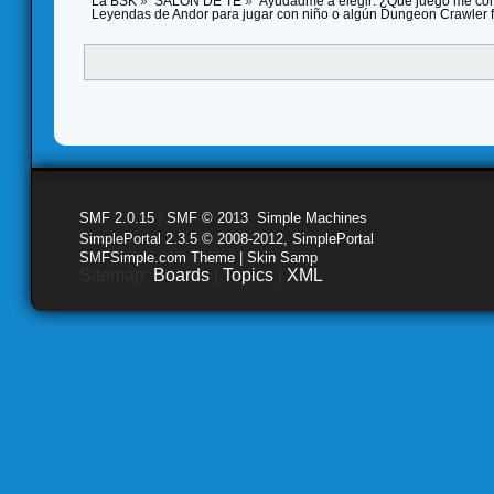
La BSK
»
SALÓN DE TE
»
Ayudadme a elegir: ¿Qué juego me co
Leyendas de Andor para jugar con niño o algún Dungeon Crawler f
SMF 2.0.15
|
SMF © 2013
,
Simple Machines
SimplePortal 2.3.5 © 2008-2012, SimplePortal
SMFSimple.com Theme | Skin Samp
Sitemap:
Boards
|
Topics
|
XML