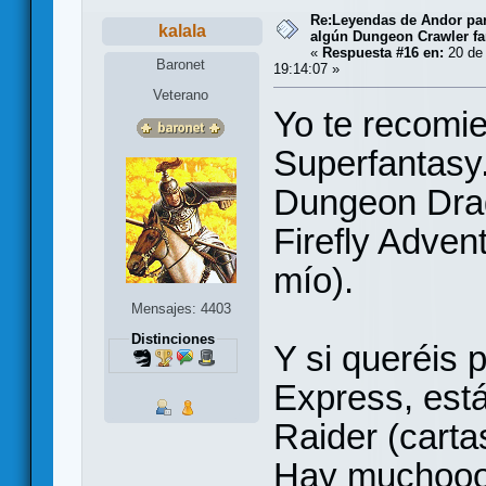
Re:Leyendas de Andor par
kalala
algún Dungeon Crawler fa
«
Respuesta #16 en:
20 de
Baronet
19:14:07 »
Veterano
Yo te recomie
Superfantasy.
Dungeon Drag
Firefly Advent
mío).
Mensajes: 4403
Distinciones
Y si queréis 
Express, est
Raider (cartas
Hay muchooo