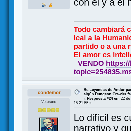
con él y a él n
Todo cambiará 
leal a la Humani
partido o a una r
El amor es inteli
VENDO
https:/
topic=254835.
Re:Leyendas de Andor par
condemor
algún Dungeon Crawler fa
«
Respuesta #24 en:
22 de
Veterano
15:21:55 »
Lo difícil es
narrativo y 