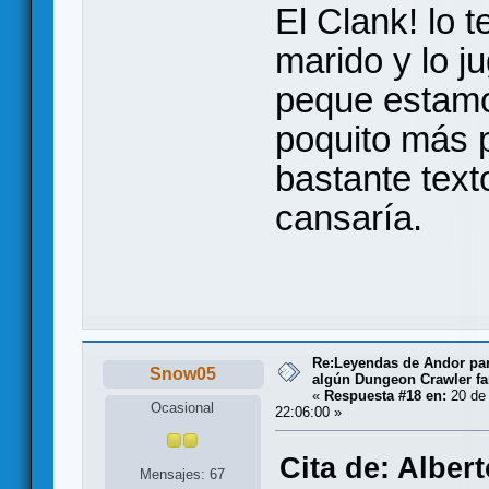
El Clank! lo 
marido y lo j
peque estamo
poquito más p
bastante text
cansaría.
Re:Leyendas de Andor par
Snow05
algún Dungeon Crawler fa
«
Respuesta #18 en:
20 de
Ocasional
22:06:00 »
Cita de: Alber
Mensajes: 67