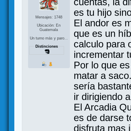
cuentas, la d
es tu hijo si
Mensajes: 1748
El andor es m
Ubicación: En
Guatemala
que es un hí
Un turno más y paro...
calculo para 
Distinciones
incrementar t
Por lo que es 
matar a saco.
sería bastant
ir dirigiendo a
El Arcadia Qu
es de darse t
disfruta mas