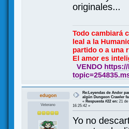
originales...
Todo cambiará 
leal a la Humani
partido o a una r
El amor es inteli
VENDO
https:/
topic=254835.
Re:Leyendas de Andor par
edugon
algún Dungeon Crawler fa
«
Respuesta #22 en:
21 de
Veterano
16:25:42 »
Yo no descart