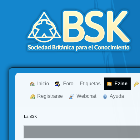
  Inicio
  Foro
Etiquetas
  Ezine
  Registrarse
  Webchat
  Ayuda
La BSK