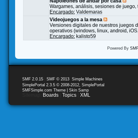
Napoleones de andar por casa
Wargames, análisis, sesiones de juego, 
Encargado:
Valdemaras
Videojuegos a la mesa
Versiones digitales de nuestros juegos d
operativos (windows, linux, android, iOS,
Encargado:
kalisto59
Powered By
SMF 
SMF 2.0.15
|
SMF © 2013
,
Simple Machines
SimplePortal 2.3.5 © 2008-2012, SimplePortal
SMFSimple.com Theme | Skin Samp
Sitemap:
Boards
|
Topics
|
XML