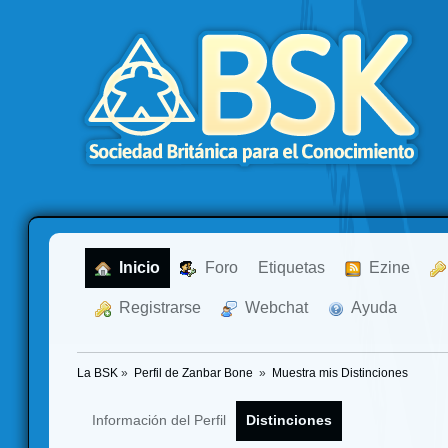
  Inicio
  Foro
Etiquetas
  Ezine
  Registrarse
  Webchat
  Ayuda
La BSK
»
Perfil de Zanbar Bone 
»
Muestra mis Distinciones
Información del Perfil
Distinciones