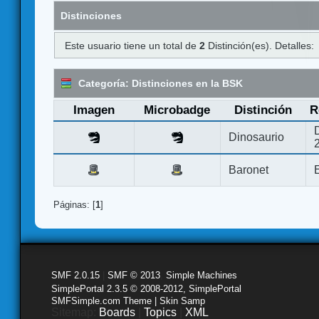
Distinciones
Este usuario tiene un total de
2
Distinción(es). Detalles:
Categoría: Distinciones en la BSK
Imagen
Microbadge
Distinción
R
Dinosaurio
Baronet
Páginas: [
1
]
SMF 2.0.15
|
SMF © 2013
,
Simple Machines
SimplePortal 2.3.5 © 2008-2012, SimplePortal
SMFSimple.com Theme | Skin Samp
Sitemap:
Boards
|
Topics
|
XML