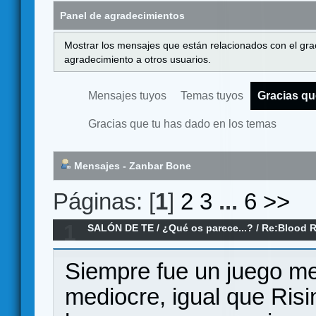
Panel de agradecimientos
Mostrar los mensajes que están relacionados con el gra
agradecimiento a otros usuarios.
Mensajes tuyos
Temas tuyos
Gracias qu
Gracias que tu has dado en los temas
Mensajes - Zanbar Bone
Páginas: [
1
]
2
3
...
6
>>
1
SALÓN DE TE
/
¿Qué os parece...?
/
Re:Blood R
Siempre fue un juego me
mediocre, igual que Risi