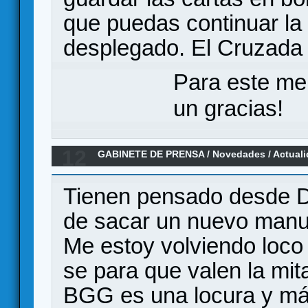
que puedas continuar la 
desplegado. El Cruzada 
Para este me
un gracias!
12
GABINETE DE PRENSA
/
Novedades / Actual
1946-1991 / 2 Minutos para Medianoche (Kick
Tienen pensado desde Dr
de sacar un nuevo manua
Me estoy volviendo loco
se para que valen la mita
BGG es una locura y má