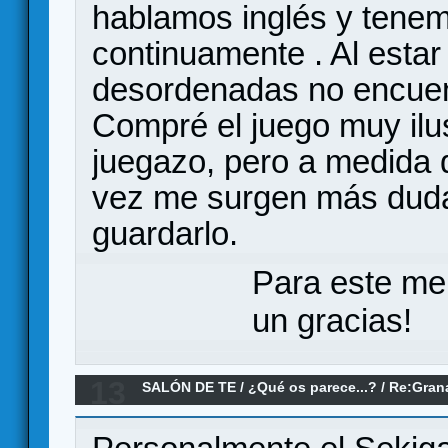
hablamos inglés y tenem
continuamente . Al estar
desordenadas no encuen
Compré el juego muy il
juegazo, pero a medida q
vez me surgen más dud
guardarlo.
Para este me
un gracias!
13
SALÓN DE TE
/
¿Qué os parece...?
/
Re:Grana
os parece?