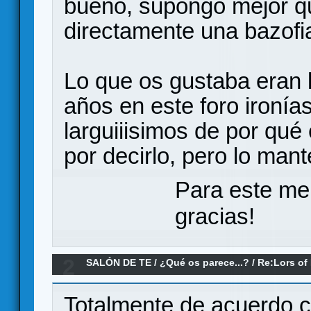
bueno, supongo mejor q
directamente una bazofi
Lo que os gustaba eran 
años en este foro ironías
larguiiisimos de por qué
por decirlo, pero lo man
Para este me
gracias!
2
SALÓN DE TE
/
¿Qué os parece...?
/
Re:Lors of
parece ?
Totalmente de acuerdo c