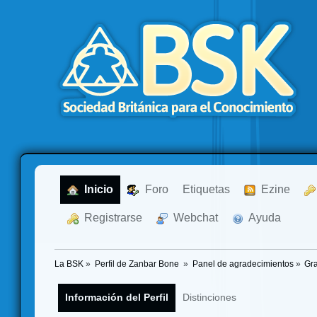
  Inicio
  Foro
Etiquetas
  Ezine
  Registrarse
  Webchat
  Ayuda
La BSK
»
Perfil de Zanbar Bone 
»
Panel de agradecimientos
»
Gra
Información del Perfil
Distinciones