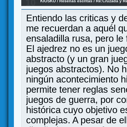
10
KIOSKO
/
Reseñas escritas
/
Re:Cruzada y Re
española 1936-1939 (Primeras Impresiones)
Entiendo las criticas y 
me recuerdan a aquél qu
ensaladilla rusa, pero l
El ajedrez no es un jueg
abstracto (y un gran jueg
juegos abstractos). No h
ningún acontecimiento hi
permite tener reglas senc
juegos de guerra, por co
histórica cuyo objetivo e
complejas. A pesar de e