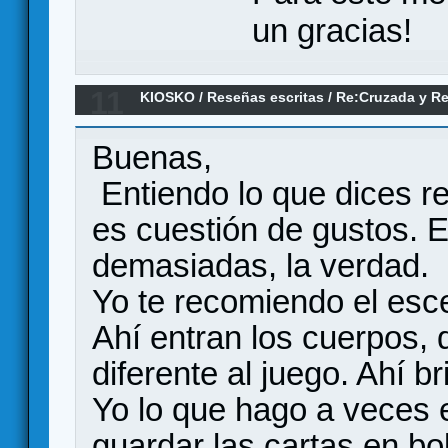
un gracias!
11
KIOSKO
/
Reseñas escritas
/
Re:Cruzada y Rev
española 1936-1939 (Primeras Impresiones)
Buenas,
Entiendo lo que dices r
es cuestión de gustos. 
demasiadas, la verdad.
Yo te recomiendo el esce
Ahí entran los cuerpos,
diferente al juego. Ahí b
Yo lo que hago a veces e
guardar las cartas en bo