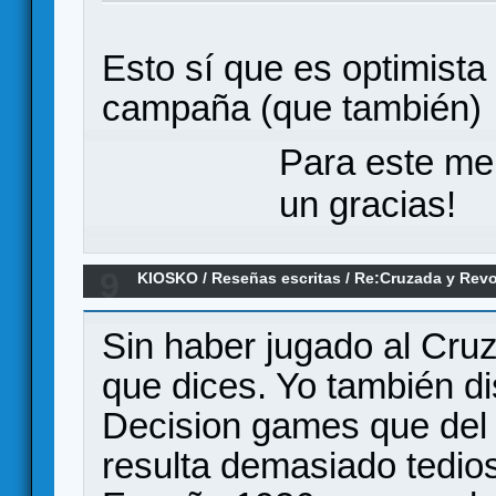
Esto sí que es optimista
campaña (que también
Para este me
un gracias!
9
KIOSKO
/
Reseñas escritas
/
Re:Cruzada y Revol
española 1936-1939 (Primeras Impresiones)
Sin haber jugado al Cru
que dices. Yo también d
Decision games que de
resulta demasiado tedi