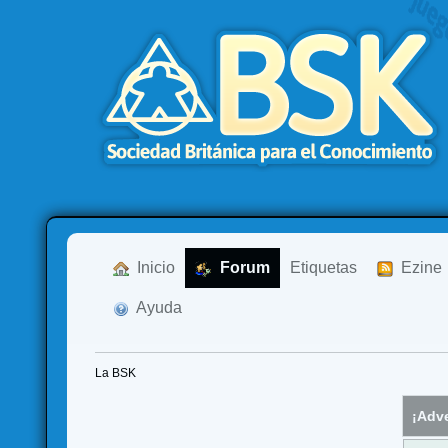
  Inicio
  Forum
Etiquetas
  Ezine
  Ayuda
La BSK
¡Adve