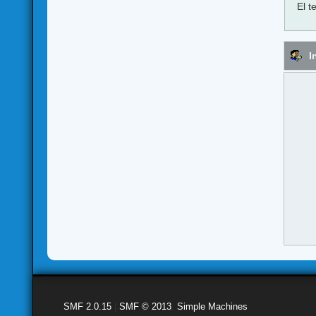
El t
I
SMF 2.0.15
|
SMF © 2013
,
Simple Machines