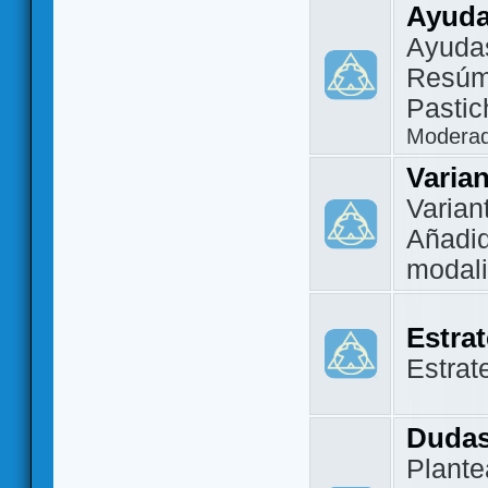
Ayuda
Ayuda
Resúm
Pastic
Modera
Varia
Varian
Añadi
modal
Estra
Estrat
Dudas
Plante