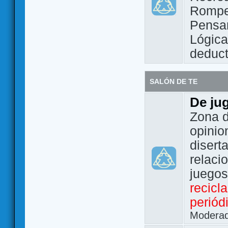
Rompe
Pensam
Lógic
deduct
SALÓN DE TE
De ju
Zona d
opinio
disert
relaci
juego
recicl
periód
Modera