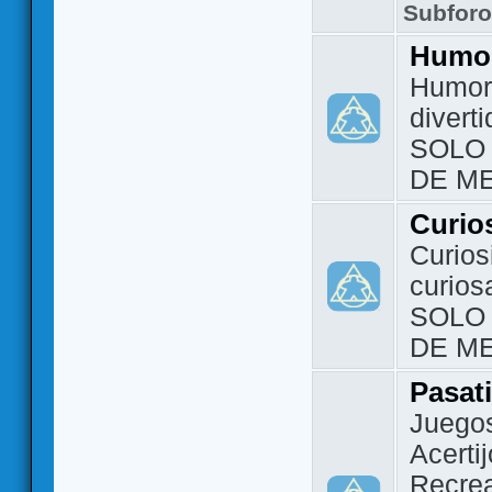
Subfor
Humo
Humor 
divert
SOLO
DE M
Curio
Curios
curios
SOLO
DE M
Pasat
Juegos
Acerti
Recrea