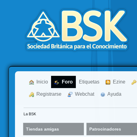
  Inicio
  Foro
Etiquetas
  Ezine
  Registrarse
  Webchat
  Ayuda
La BSK
Tiendas amigas
Patrocinadores