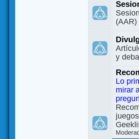
Sesio
Sesion
(AAR)
Divul
Artícu
y deba
Reco
Lo pri
mirar 
pregun
Recom
juegos
Geekli
Modera