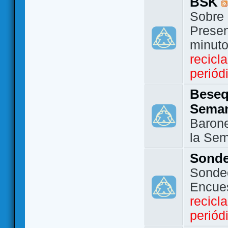
BSK
Sobre 
Presen
minut
recicl
periód
Beseq
Sema
Barone
la Se
Sond
Sondeo
Encue
recicl
periód