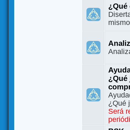
¿Qué 
Disert
mismo
Analiz
Analiz
Ayuda
¿Qué 
comp
Ayudad
¿Qué 
Será r
periód