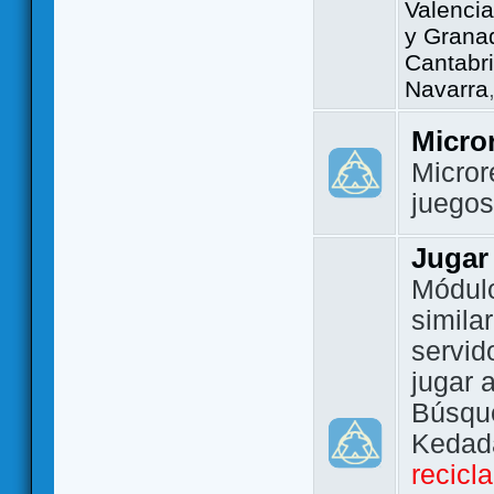
Valencia
y Grana
Cantabri
Navarra
Micro
Micror
juego
Jugar
Módulo
simila
servid
jugar 
Búsque
Kedada
recicl