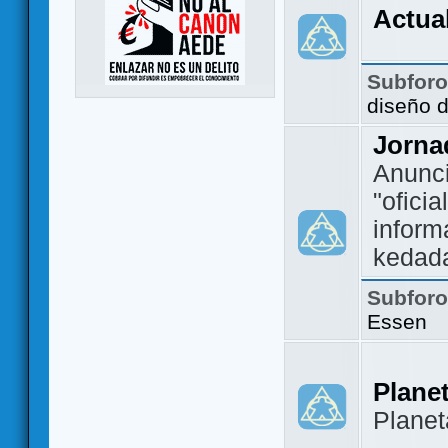
Actua
Subfor
diseño 
Jorna
Anunc
"ofici
inform
kedad
Subfor
Essen
Plane
Plane