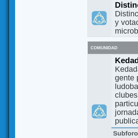
Disti
Distin
y vota
micro
COMUNIDAD
Keda
Kedada
gente 
ludoba
clubes
partic
jornad
public
Subfor