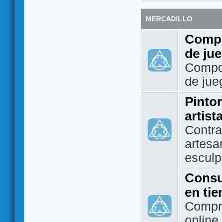
MERCADILLO
Compo
de ju
Compo
de jue
Pintor
artist
Contra
artesa
esculp
Consu
en ti
Compra
online 