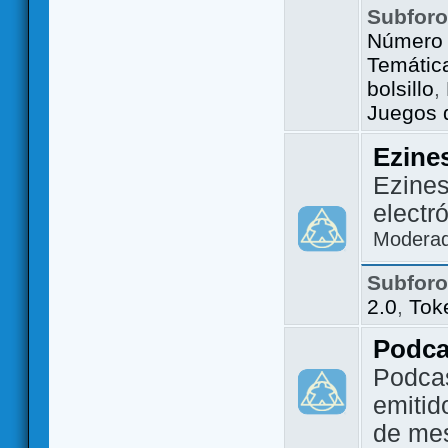
Subfor
Número 
Temátic
bolsillo
,
Juegos d
Ezine
Ezines
electr
Modera
Subfor
2.0
,
Tok
Podca
Podca
emitid
de me