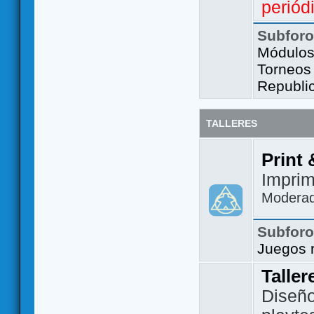
periód
Subfor
Módulos 
Torneos
Republi
TALLERES
Print 
Imprim
Modera
Subfor
Juegos 
Taller
Diseño