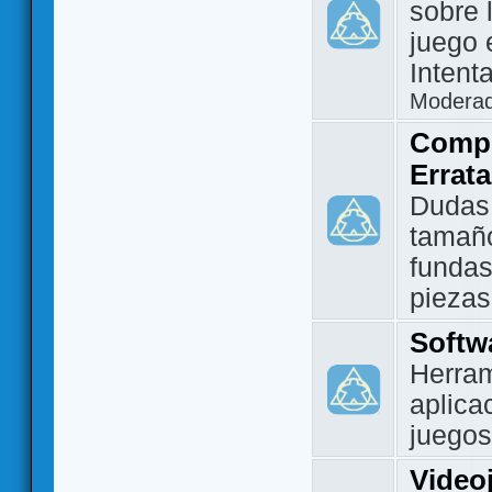
sobre 
juego 
Intent
Modera
Compo
Errat
Dudas
tamañ
fundas
piezas
Softw
Herram
aplica
juegos
Video