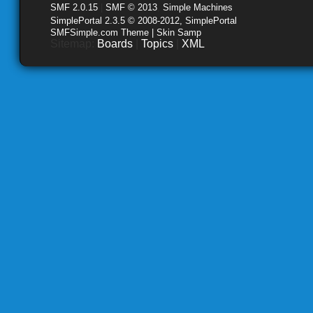
SMF 2.0.15
|
SMF © 2013
,
Simple Machines
SimplePortal 2.3.5 © 2008-2012, SimplePortal
SMFSimple.com Theme | Skin Samp
Sitemap:
Boards
|
Topics
|
XML