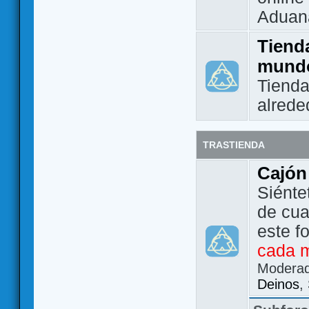
Aduan
Tienda
mund
Tienda
alrede
TRASTIENDA
Cajón
Siénte
de cua
este f
cada 
Modera
Deinos
,