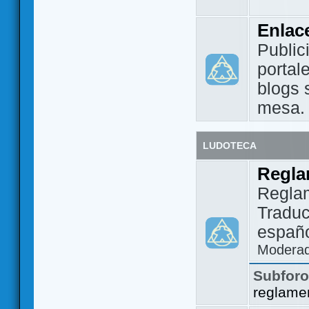
Enlac
Public
portal
blogs 
mesa.
LUDOTECA
Regla
Regla
Traduc
españo
Modera
Subfor
reglame