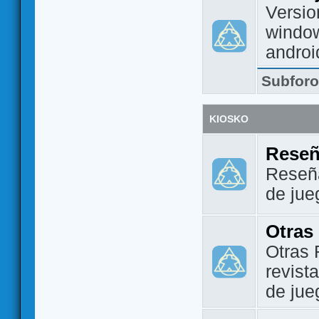
Versio
window
androi
Subfor
KIOSKO
Reseñ
Reseña
de jue
Otras
Otras 
revist
de jue