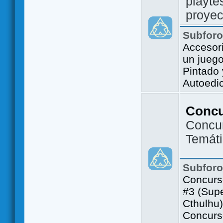
playte
proyec
Subfor
Accesor
un jueg
Pintado
Autoedi
Conc
Concu
Temát
Subfor
Concurs
#3 (Sup
Cthulhu)
Concurs