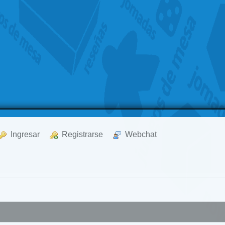
  Ingresar
  Registrarse
  Webchat