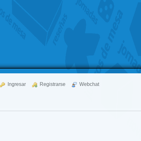
  Ingresar
  Registrarse
  Webchat