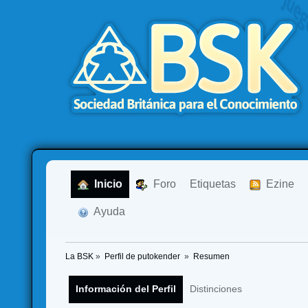
  Inicio
  Foro
Etiquetas
  Ezine
  Ayuda
La BSK
»
Perfil de putokender 
»
Resumen
Información del Perfil
Distinciones