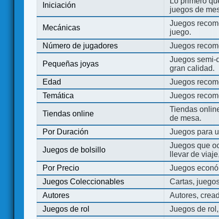
Lo primero que
Iniciación
juegos de mes
Juegos recome
Mecánicas
juego.
Número de jugadores
Juegos recom
Juegos semi-d
Pequeñas joyas
gran calidad.
Edad
Juegos recom
Temática
Juegos recom
Tiendas onli
Tiendas online
de mesa.
Por Duración
Juegos para u
Juegos que o
Juegos de bolsillo
llevar de viaje
Por Precio
Juegos económ
Juegos Coleccionables
Cartas, juego
Autores
Autores, crea
Juegos de rol
Juegos de rol,