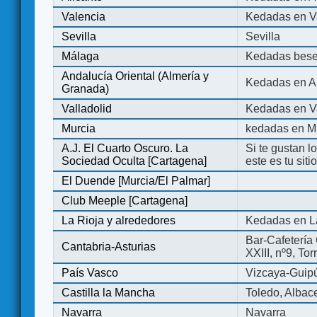
Valencia
Kedadas en V
Sevilla
Sevilla
Málaga
Kedadas bese
Andalucía Oriental (Almería y
Kedadas en An
Granada)
Valladolid
Kedadas en Va
Murcia
kedadas en M
A.J. El Cuarto Oscuro. La
Si te gustan l
Sociedad Oculta [Cartagena]
este es tu sit
El Duende [Murcia/El Palmar]
Club Meeple [Cartagena]
La Rioja y alrededores
Kedadas en L
Bar-Cafetería 
Cantabria-Asturias
XXIII, nº9, To
País Vasco
Vizcaya-Guip
Castilla la Mancha
Toledo, Albac
Navarra
Navarra