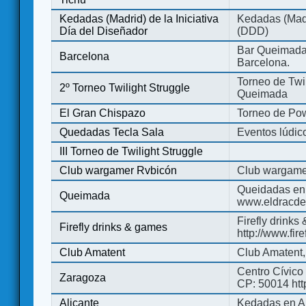
Kedadas (Madrid) de la Iniciativa
Kedadas (Madri
Día del Diseñador
(DDD)
Bar Queimada.
Barcelona
Barcelona.
Torneo de Twil
2º Torneo Twilight Struggle
Queimada
El Gran Chispazo
Torneo de Po
Quedadas Tecla Sala
Eventos lúdico
III Torneo de Twilight Struggle
Club wargamer Rvbicón
Club wargame
Queidadas en
Queimada
www.eldracde
Firefly drinks
Firefly drinks & games
http://www.fir
Club Amatent
Club Amatent,
Centro Cívico 
Zaragoza
CP: 50014 http
Alicante
Kedadas en Al