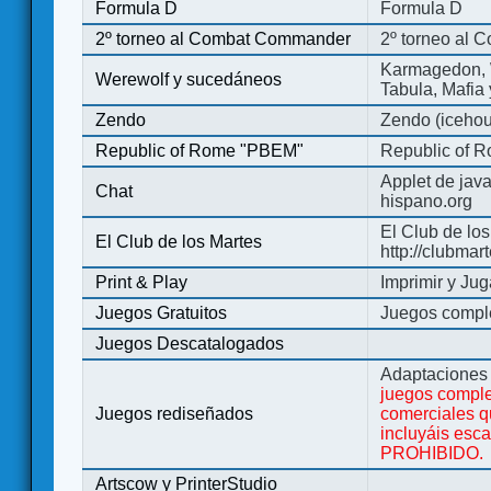
Formula D
Formula D
2º torneo al Combat Commander
2º torneo al
Karmagedon, W
Werewolf y sucedáneos
Tabula, Mafia
Zendo
Zendo (iceho
Republic of Rome "PBEM"
Republic of 
Applet de jav
Chat
hispano.org
El Club de los
El Club de los Martes
http://clubmar
Print & Play
Imprimir y Jug
Juegos Gratuitos
Juegos complet
Juegos Descatalogados
Adaptaciones 
juegos comple
Juegos rediseñados
comerciales q
incluyáis esc
PROHIBIDO.
Artscow y PrinterStudio