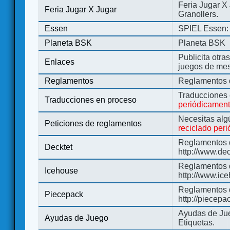
Feria Jugar X
Feria Jugar X Jugar
Granollers.
Essen
SPIEL Essen: 
Planeta BSK
Planeta BSK
Publicita otra
Enlaces
juegos de me
Reglamentos
Reglamentos d
Traducciones
Traducciones en proceso
periódicamen
Necesitas alg
Peticiones de reglamentos
reciclado per
Reglamentos d
Decktet
http://www.de
Reglamentos d
Icehouse
http://www.ic
Reglamentos 
Piecepack
http://piecepa
Ayudas de Jue
Ayudas de Juego
Etiquetas.