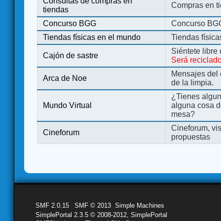
Consultas de compras en
Compras en ti
tiendas
Concurso BGG
Concurso BG
Tiendas físicas en el mundo
Tiendas físic
Siéntete libre
Cajón de sastre
Será reciclad
Mensajes del 
Arca de Noe
de la limpia.
¿Tienes algu
Mundo Virtual
alguna cosa d
mesa?
Cineforum, vis
Cineforum
propuestas
SMF 2.0.15
|
SMF © 2013
,
Simple Machines
SimplePortal 2.3.5 © 2008-2012, SimplePortal