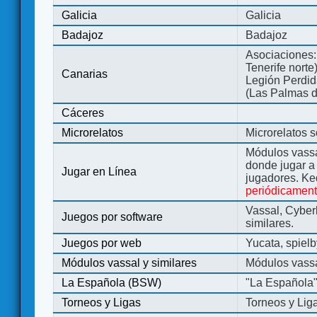
Galicia
Galicia
Badajoz
Badajoz
Asociaciones:
Tenerife norte
Canarias
Legión Perdida
(Las Palmas d
Cáceres
Microrelatos
Microrelatos 
Módulos vassa
donde jugar 
Jugar en Línea
jugadores. Ke
periódicamen
Vassal, Cyber
Juegos por software
similares.
Juegos por web
Yucata, spiel
Módulos vassal y similares
Módulos vassa
La Española (BSW)
"La Española
Torneos y Ligas
Torneos y Lig