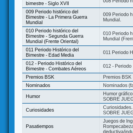
008 Periodo hi
bimestre - Siglo XVII
009 Periodo histórico del
009 Periodo hi
Bimestre - La Primera Guerra
Mundial.
Mundial
010 Periodo histórico del
010 Periodo h
Bimestre - Segunda Guerra
Mundial (Frent
Mundial (Frente Oriental)
011 Periodo Histórico del
011 Periodo H
Bimestre - Edad Media
012 - Periodo Histórico del
012 - Periodo
Bimestre - Combates Aéreos
Premios BSK
Premios BSK
Nominados
Nominados (fa
Humor gráfico
Humor
SOBRE JUEG
Curiosidades.
Curiosidades
SOBRE JUEG
Juegos de Ing
Pasatiempos
Rompecabezas
deductiva/indu