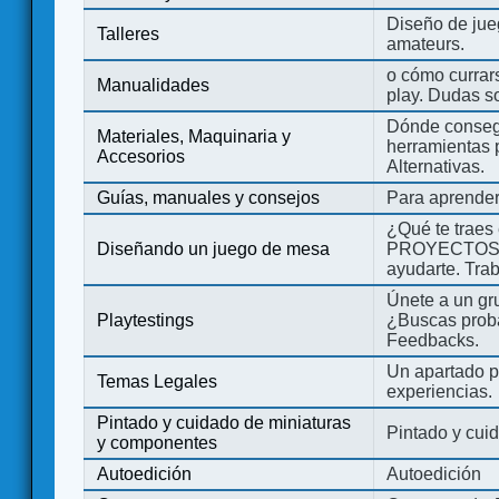
Diseño de jue
Talleres
amateurs.
o cómo currars
Manualidades
play. Dudas so
Dónde consegu
Materiales, Maquinaria y
herramientas 
Accesorios
Alternativas.
Guías, manuales y consejos
Para aprender
¿Qué te traes
Diseñando un juego de mesa
PROYECTOS co
ayudarte. Tra
Únete a un gru
Playtestings
¿Buscas probad
Feedbacks.
Un apartado pa
Temas Legales
experiencias.
Pintado y cuidado de miniaturas
Pintado y cui
y componentes
Autoedición
Autoedición