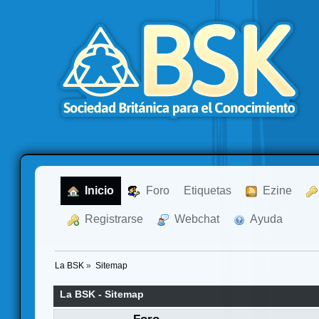
  Inicio
  Foro
Etiquetas
  Ezine
  Registrarse
  Webchat
  Ayuda
La BSK
»
Sitemap
La BSK - Sitemap