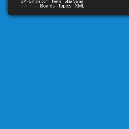
SMFSimple.com Theme | Skin Samp
Sitemap:
Boards
|
Topics
|
XML