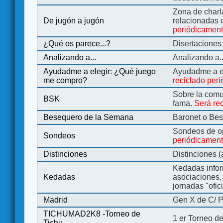
Zona de charl
De jugón a jugón
relacionadas 
periódicamen
¿Qué os parece...?
Disertaciones
Analizando a...
Analizando a..
Ayudadme a elegir: ¿Qué juego
Ayudadme a e
me compro?
reciclado per
Sobre la comu
BSK
fama.
Será re
Besequero de la Semana
Baronet o Be
Sondeos de o
Sondeos
periódicament
Distinciones
Distinciones 
Kedadas infor
Kedadas
asociaciones, 
jornadas "ofic
Madrid
Gen X de C/ P
TICHUMAD2K8 -Torneo de
1 er Torneo de
Tichu