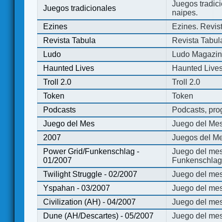
Juegos tradici
Juegos tradicionales
naipes.
Ezines
Ezines. Revist
Revista Tabula
Revista Tabul
Ludo
Ludo Magazi
Haunted Lives
Haunted Live
Troll 2.0
Troll 2.0
Token
Token
Podcasts
Podcasts, pro
Juego del Mes
Juego del Me
2007
Juegos del Me
Power Grid/Funkenschlag -
Juego del mes
01/2007
Funkenschlag 
Twilight Struggle - 02/2007
Juego del mes
Yspahan - 03/2007
Juego del me
Civilization (AH) - 04/2007
Juego del mes 
Dune (AH/Descartes) - 05/2007
Juego del me