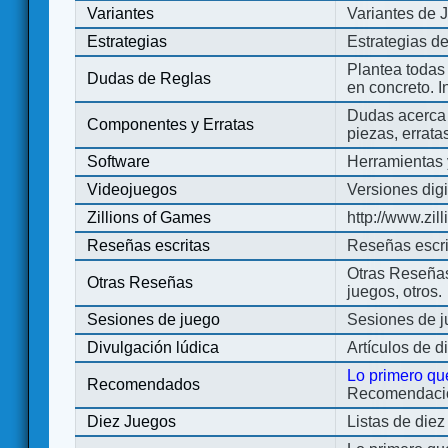
Variantes
Variantes de 
Estrategias
Estrategias d
Plantea todas
Dudas de Reglas
en concreto. 
Dudas acerca 
Componentes y Erratas
piezas, errata
Software
Herramientas 
Videojuegos
Versiones digi
Zillions of Games
http://www.zi
Reseñas escritas
Reseñas escri
Otras Reseñas 
Otras Reseñas
juegos, otros.
Sesiones de juego
Sesiones de 
Divulgación lúdica
Artículos de d
Lo primero qu
Recomendados
Recomendacion
Diez Juegos
Listas de die