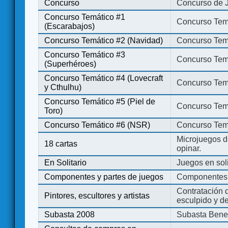
Concurso
Concurso de 
Concurso Temático #1
Concurso Temá
(Escarabajos)
Concurso Temático #2 (Navidad)
Concurso Tem
Concurso Temático #3
Concurso Tem
(Superhéroes)
Concurso Temático #4 (Lovecraft
Concurso Temá
y Cthulhu)
Concurso Temático #5 (Piel de
Concurso Temá
Toro)
Concurso Temático #6 (NSR)
Concurso Tem
Microjuegos d
18 cartas
opinar.
En Solitario
Juegos en soli
Componentes y partes de juegos
Componentes 
Contratación d
Pintores, escultores y artistas
esculpido y d
Subasta 2008
Subasta Bene