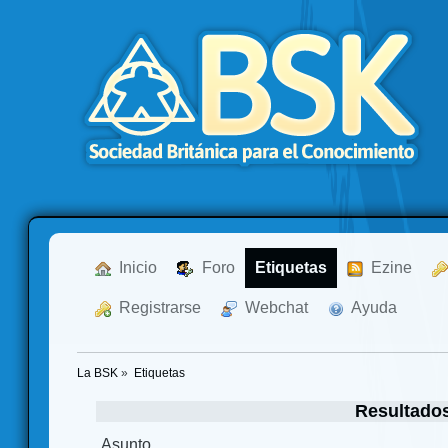
  Inicio
  Foro
Etiquetas
  Ezine
  Registrarse
  Webchat
  Ayuda
La BSK
»
Etiquetas
Resultado
Asunto