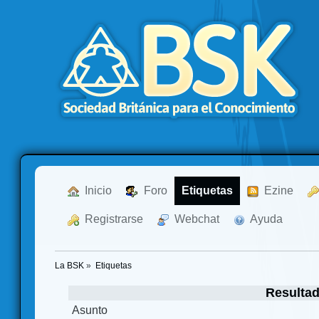
  Inicio
  Foro
Etiquetas
  Ezine
  Registrarse
  Webchat
  Ayuda
La BSK
»
Etiquetas
Resultad
Asunto