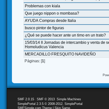
Problemas con kiala
Que juego nippon o mombasa?
AYUDA Compras desde Italia
busco pintor de figuras
¿Qué se puede hacer ante un timo en un trato?
15/03/14 II Jornadas de intercambio y venta de
Homoludicus Valencia
MERCADILLO FRESQUITO NAVIDEÑO
Páginas: [
1
]
Pow
SMF 2.0.15
|
SMF © 2013
,
Simple Machines
SimplePortal 2.3.5 © 2008-2012, SimplePortal
SMFSimple.com Theme | Skin Samp