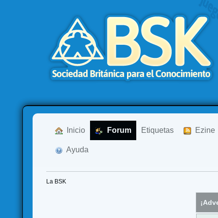
  Inicio
  Forum
Etiquetas
  Ezine
  Ayuda
La BSK
¡Adve