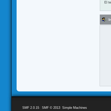
El t
I
SMF 2.0.15
|
SMF © 2013
,
Simple Machines