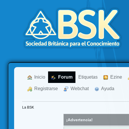
  Inicio
  Forum
Etiquetas
  Ezine
  Registrarse
  Webchat
  Ayuda
La BSK
¡Advertencia!