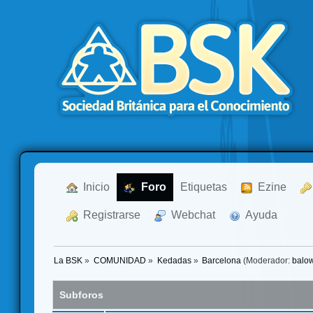
  Inicio
  Foro
Etiquetas
  Ezine
  Registrarse
  Webchat
  Ayuda
La BSK
»
COMUNIDAD
»
Kedadas
»
Barcelona
(Moderador:
balo
Subforos