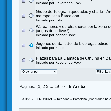
Iniciado por
Reverendo Foxx
Grupo de Telegram quedadas y charla - Àr
metropolitana Barcelona
Iniciado por
Tofu
Wargameros y eurotrasheros por la zona de
juegos deportivos!)
Iniciado por
Zanbar Bone
Jugones de Sant Boi de Llobregat, edición 
Iniciado por
Nadie
Plazas para La Llamada de Cthulhu en Ba
Iniciado por
Reverendo Foxx
Páginas: [
1
]
2
3
...
19
>>
Ir Arriba
La BSK
»
COMUNIDAD
»
Kedadas
»
Barcelona
(Moderador:
bal