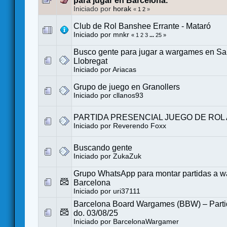
para jugar en Barcelona.
Iniciado por
horak
«
1
2
»
Club de Rol Banshee Errante - Mataró
Iniciado por
mnkr
«
1
2
3
...
25
»
Busco gente para jugar a wargames en San
Llobregat
Iniciado por
Ariacas
Grupo de juego en Granollers
Iniciado por
cllanos93
PARTIDA PRESENCIAL JUEGO DE ROL 
Iniciado por
Reverendo Foxx
Buscando gente
Iniciado por
ZukaZuk
Grupo WhatsApp para montar partidas a 
Barcelona
Iniciado por
uri37111
Barcelona Board Wargames (BBW) – Partid
do. 03/08/25
Iniciado por
BarcelonaWargamer