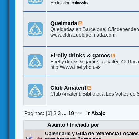
Moderador:
balowsky
Queimada
Queidadas en Barcelona, C/Independen
www.eldracdelqueimada.com
Firefly drinks & games
Firefly drinks & games. c/Bailén 43 Bar
http://www.fireflybcn.es
Club Amatent
Club Amatent, Biblioteca Les Voltes de 
Páginas: [
1
]
2
3
...
19
>>
Ir Abajo
Asunto
/
Iniciado por
Calendario y Guía de referencia.Locales