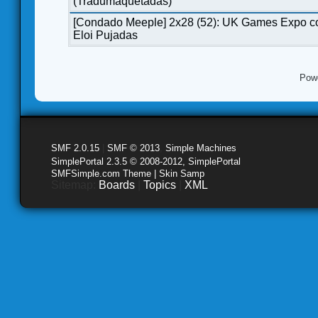
(Tradumaquetadas)
[Condado Meeple] 2x28 (52): UK Games Expo c
Eloi Pujadas
Pow
SMF 2.0.15
|
SMF © 2013
,
Simple Machines
SimplePortal 2.3.5 © 2008-2012, SimplePortal
SMFSimple.com Theme | Skin Samp
Sitemap:
Boards
|
Topics
|
XML