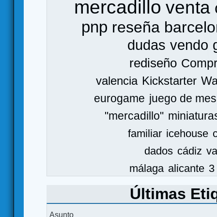
mercadillo
venta
pnp
reseña
barcel
dudas
vendo
rediseño
Comp
valencia
Kickstarter
Wa
eurogame
juego de mes
"mercadillo"
miniatura
familiar
icehouse
dados
cádiz
va
málaga
alicante
3
Últimas Eti
Asunto