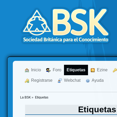
  Inicio
  Foro
Etiquetas
  Ezine
  Registrarse
  Webchat
  Ayuda
La BSK
»
Etiquetas
Etiqueta