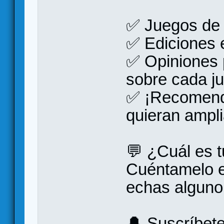
✅ Juegos de r
✅ Ediciones e
✅ Opiniones 
sobre cada j
✅ ¡Recomend
quieran ampli
💬 ¿Cuál es t
Cuéntamelo e
echas alguno 
🔔 Suscríbet