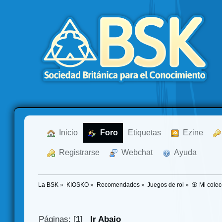
  Inicio
  Foro
Etiquetas
  Ezine
  Registrarse
  Webchat
  Ayuda
La BSK
»
KIOSKO
»
Recomendados
»
Juegos de rol
»
🎲 Mi colec
Páginas: [
1
]
Ir Abajo