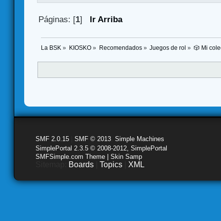
Páginas: [
1
]
Ir Arriba
La BSK
»
KIOSKO
»
Recomendados
»
Juegos de rol
»
🎲 Mi cole
SMF 2.0.15
|
SMF © 2013
,
Simple Machines
SimplePortal 2.3.5 © 2008-2012, SimplePortal
SMFSimple.com Theme | Skin Samp
Sitemap:
Boards
|
Topics
|
XML