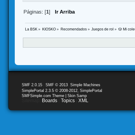
Páginas: [
1
]
Ir Arriba
La BSK
»
KIOSKO
»
Recomendados
»
Juegos de rol
»
🎲 Mi cole
SMF 2.0.15
|
SMF © 2013
,
Simple Machines
SimplePortal 2.3.5 © 2008-2012, SimplePortal
SMFSimple.com Theme | Skin Samp
Sitemap:
Boards
|
Topics
|
XML