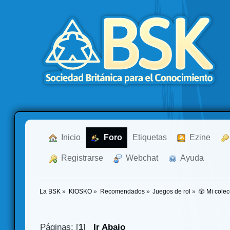
  Inicio
  Foro
Etiquetas
  Ezine
  Registrarse
  Webchat
  Ayuda
La BSK
»
KIOSKO
»
Recomendados
»
Juegos de rol
»
🎲 Mi colec
Páginas: [
1
]
Ir Abajo