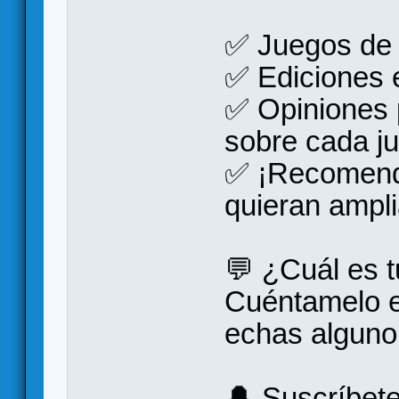
✅ Juegos de r
✅ Ediciones e
✅ Opiniones 
sobre cada j
✅ ¡Recomend
quieran ampli
💬 ¿Cuál es t
Cuéntamelo e
echas alguno 
🔔 Suscríbet