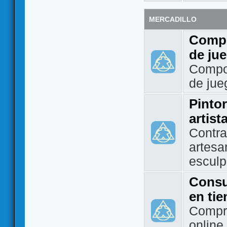
MERCADILLO
Compo
de ju
Compo
de jue
Pintor
artist
Contra
artesa
esculp
Consu
en ti
Compra
online 