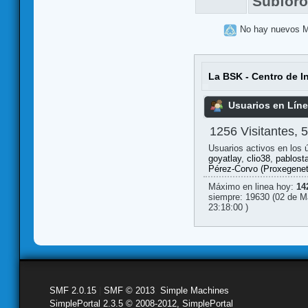
Subfor
No hay nuevos 
La BSK - Centro de I
Usuarios en Lín
1256 Visitantes, 
Usuarios activos en los 
goyatlay
,
clio38
,
pablost
Pérez-Corvo (Proxegenet
Máximo en linea hoy:
14
siempre: 19630 (02 de M
23:18:00 )
SMF 2.0.15
|
SMF © 2013
,
Simple Machines
SimplePortal 2.3.5 © 2008-2012, SimplePortal