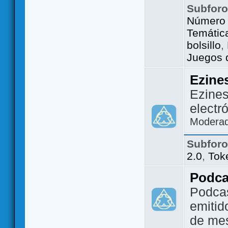
Subfor
Número 
Temátic
bolsillo
,
Juegos d
Ezine
Ezines
electr
Modera
Subfor
2.0
,
Tok
Podca
Podca
emitid
de me