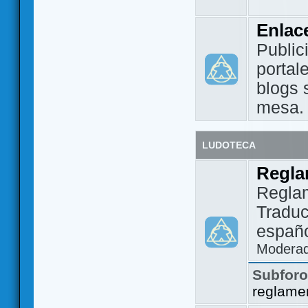
Enlac
Public
portal
blogs 
mesa.
LUDOTECA
Regla
Regla
Traduc
españo
Modera
Subfor
reglame