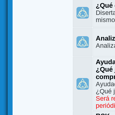
¿Qué 
Disert
mismo
Analiz
Analiz
Ayuda
¿Qué 
comp
Ayudad
¿Qué 
Será r
periód