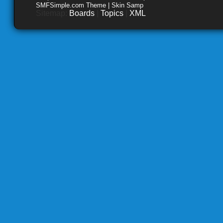
SMFSimple.com Theme | Skin Samp
Sitemap:
Boards
|
Topics
|
XML