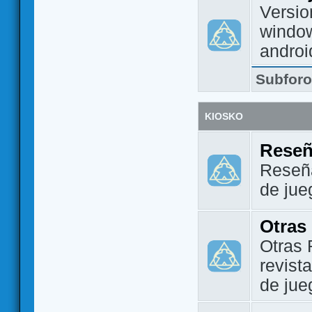
Versio
window
androi
Subfor
KIOSKO
Reseñ
Reseña
de jue
Otras
Otras 
revist
de jue