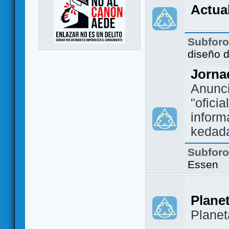
Actua
Subfor
diseño 
Jorna
Anunc
"ofici
inform
kedad
Subfor
Essen
Plane
Plane