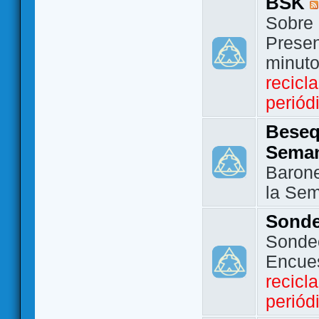
BSK
Sobre 
Presen
minut
recicl
periód
Beseq
Sema
Barone
la Se
Sond
Sondeo
Encue
recicl
periód