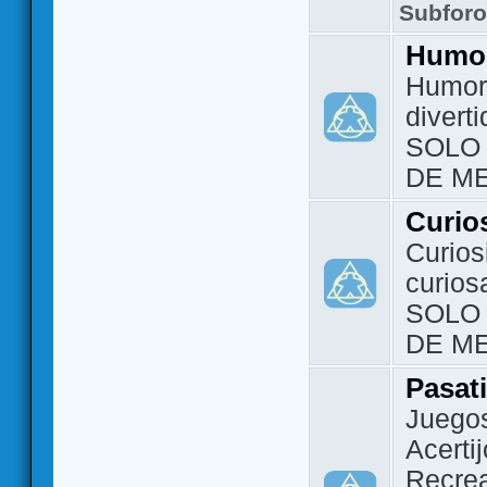
Subfor
Humo
Humor 
divert
SOLO
DE M
Curio
Curios
curios
SOLO
DE M
Pasat
Juegos
Acerti
Recrea