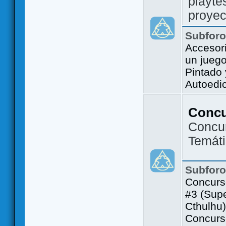
playte
proyec
Subfor
Accesor
un jueg
Pintado
Autoedi
Conc
Concu
Temát
Subfor
Concurs
#3 (Sup
Cthulhu)
Concurs