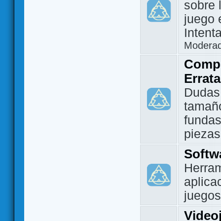
sobre 
juego 
Intent
Modera
Compo
Errat
Dudas
tamañ
fundas
piezas
Softw
Herram
aplica
juegos
Video