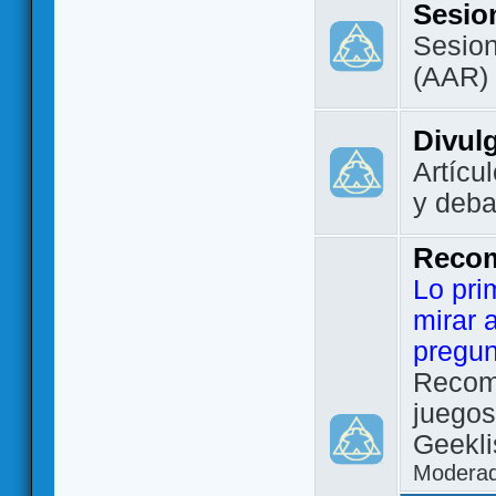
Sesio
Sesion
(AAR)
Divul
Artícu
y deba
Reco
Lo pri
mirar 
pregun
Recom
juegos
Geekli
Modera