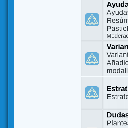
Ayuda
Ayuda
Resúm
Pastic
Modera
Varia
Varian
Añadi
modal
Estra
Estrat
Dudas
Plante