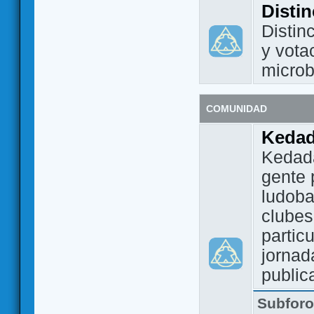
Disti
Distin
y vota
micro
COMUNIDAD
Keda
Kedada
gente 
ludoba
clubes
partic
jornad
public
Subfor