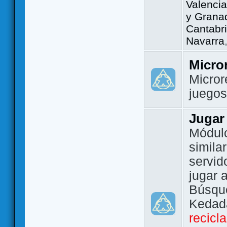
Valencia
y Grana
Cantabri
Navarra
Micro
Micror
juego
Jugar
Módulo
simila
servid
jugar 
Búsque
Kedada
recicl