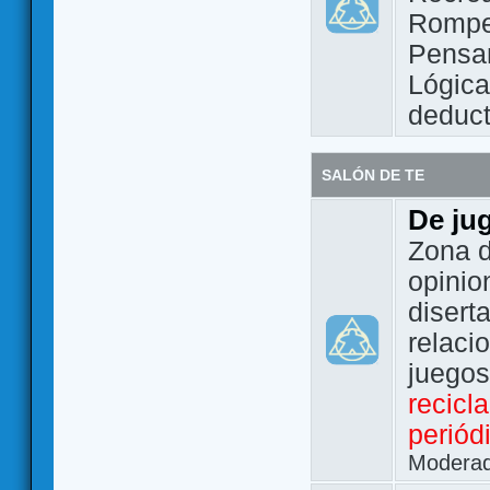
Rompe
Pensam
Lógic
deduct
SALÓN DE TE
De ju
Zona d
opinio
disert
relaci
juego
recicl
periód
Modera