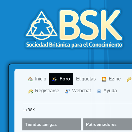
  Inicio
  Foro
Etiquetas
  Ezine
  Registrarse
  Webchat
  Ayuda
La BSK
Tiendas amigas
Patrocinadores