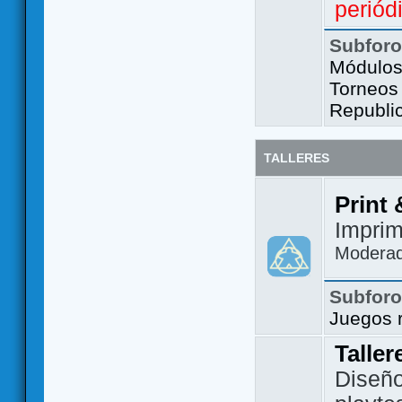
periód
Subfor
Módulos 
Torneos
Republi
TALLERES
Print 
Imprim
Modera
Subfor
Juegos 
Taller
Diseño