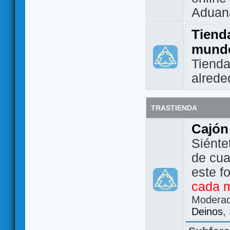
Aduan
Tienda
mund
Tienda
alrede
TRASTIENDA
Cajón
Siénte
de cua
este f
cada 
Modera
Deinos
,