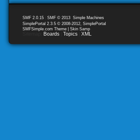
SMF 2.0.15
|
SMF © 2013
,
Simple Machines
SimplePortal 2.3.5 © 2008-2012, SimplePortal
SMFSimple.com Theme | Skin Samp
Sitemap:
Boards
|
Topics
|
XML