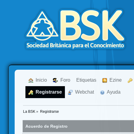
  Inicio
  Foro
Etiquetas
  Ezine
  Registrarse
  Webchat
  Ayuda
La BSK
»
Registrarse
Acuerdo de Registro