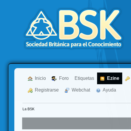
  Inicio
  Foro
Etiquetas
  Ezine
  Registrarse
  Webchat
  Ayuda
La BSK