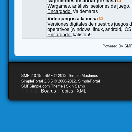
Napoleones de andar por casa
Wargames, análisis, sesiones de juego, 
Encargado:
Valdemaras
Videojuegos a la mesa
Versiones digitales de nuestros juegos d
operativos (windows, linux, android, iOS,
Encargado:
kalisto59
Powered By
SMF 
SMF 2.0.15
|
SMF © 2013
,
Simple Machines
SimplePortal 2.3.5 © 2008-2012, SimplePortal
SMFSimple.com Theme | Skin Samp
Sitemap:
Boards
|
Topics
|
XML