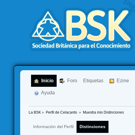
  Inicio
  Foro
Etiquetas
  Ezine
  Ayuda
La BSK
»
Perfil de Celacanto 
»
Muestra mis Distinciones
Información del Perfil
Distinciones