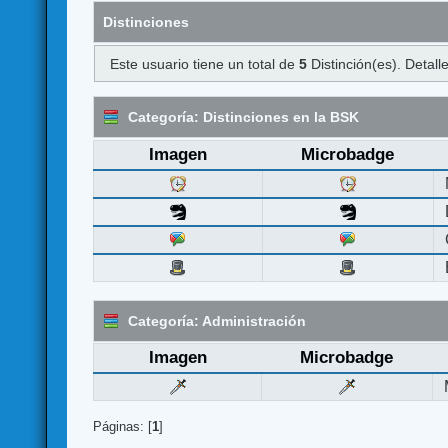
Distinciones
Este usuario tiene un total de
5
Distinción(es). Detalle
Categoría: Distinciones en la BSK
Imagen
Microbadge
Categoría: Administración
Imagen
Microbadge
Páginas: [
1
]