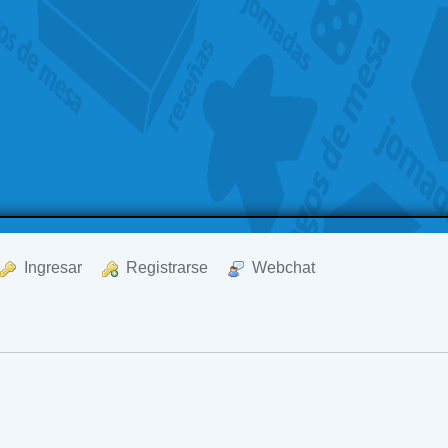
  Ingresar
  Registrarse
  Webchat