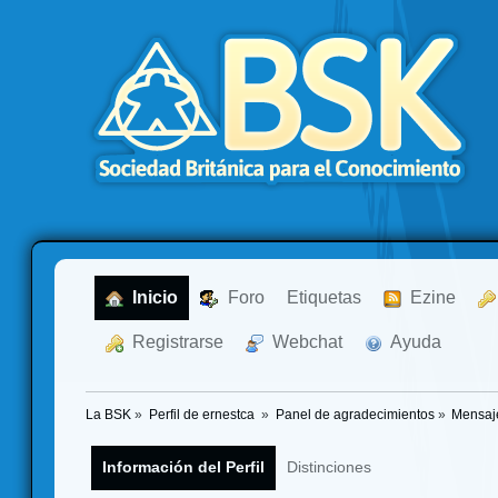
  Inicio
  Foro
Etiquetas
  Ezine
  Registrarse
  Webchat
  Ayuda
La BSK
»
Perfil de ernestca 
»
Panel de agradecimientos
»
Mensaj
Información del Perfil
Distinciones