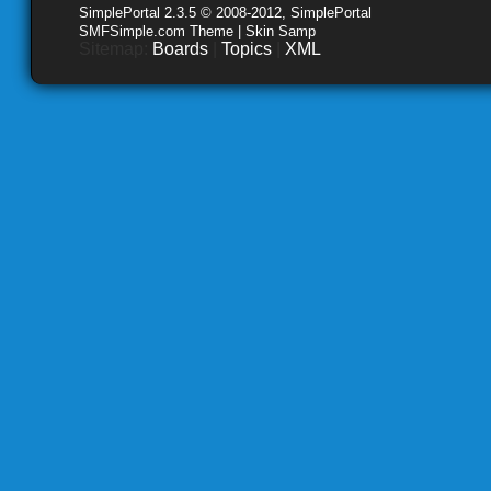
SimplePortal 2.3.5 © 2008-2012, SimplePortal
SMFSimple.com Theme | Skin Samp
Sitemap:
Boards
|
Topics
|
XML