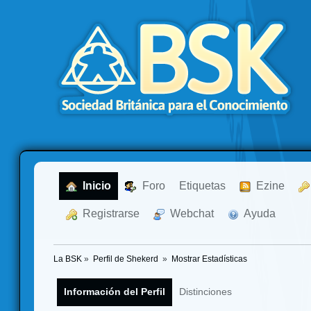
  Inicio
  Foro
Etiquetas
  Ezine
  Registrarse
  Webchat
  Ayuda
La BSK
»
Perfil de Shekerd 
»
Mostrar Estadísticas
Información del Perfil
Distinciones