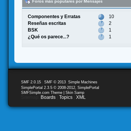
Foros más populares por Mensajes
Componentes y Erratas
10
Reseñas escritas
2
BSK
1
¿Qué os parece...?
1
SMF 2.0.15
|
SMF © 2013
,
Simple Machines
SimplePortal 2.3.5 © 2008-2012, SimplePortal
SMFSimple.com Theme | Skin Samp
Sitemap:
Boards
|
Topics
|
XML