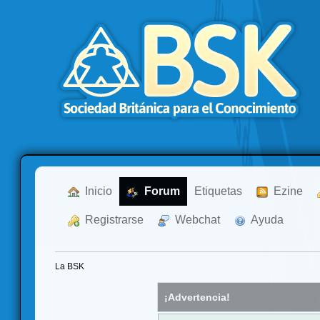
  Inicio
  Forum
Etiquetas
  Ezine
  Registrarse
  Webchat
  Ayuda
La BSK
¡Advertencia!