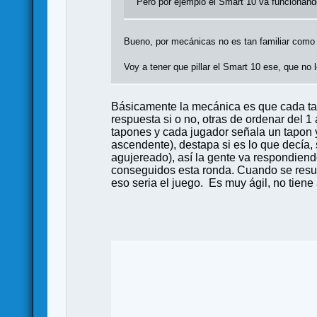
Pero por ejemplo el Smart 10 va funcionando
Bueno, por mecánicas no es tan familiar como e
Voy a tener que pillar el Smart 10 ese, que no 
Básicamente la mecánica es que cada tarj
respuesta si o no, otras de ordenar del 1
tapones y cada jugador señala un tapon y
ascendente), destapa si es lo que decía, 
agujereado), así la gente va respondiendo
conseguidos esta ronda. Cuando se resuel
eso seria el juego. Es muy ágil, no tiene