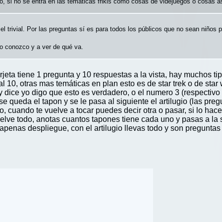
, si no se entra en las temáticas frikis como cosas de videjuegos o cosas as
l trivial. Por las preguntas sí es para todos los públicos que no sean niños
lo conozco y a ver de qué va.
eta tiene 1 pregunta y 10 respuestas a la vista, hay muchos tip
 al 10, otras mas temáticas en plan esto es de star trek o de sta
 dice yo digo que esto es verdadero, o el numero 3 (respectivo
se queda el tapon y se le pasa al siguiente el artilugio (las pre
, cuando te vuelve a tocar puedes decir otra o pasar, si lo hace
ve todo, anotas cuantos tapones tiene cada uno y pasas a la si
 apenas despliegue, con el artilugio llevas todo y son pregunta