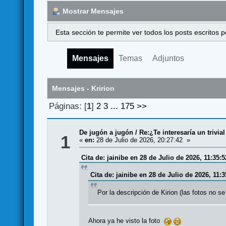
Mostrar Mensajes
Esta sección te permite ver todos los posts escritos
Mensajes
Temas
Adjuntos
Mensajes - Kririon
Páginas: [
1
]
2
3
...
175
>>
De jugón a jugón
/
Re:¿Te interesaría un trivi
1
«
en:
28 de Julio de 2026, 20:27:42 »
Cita de: jainibe en 28 de Julio de 2026, 11:35:5
Cita de: jainibe en 28 de Julio de 2026, 11:3
Por la descripción de Kirion (las fotos no 
Ahora ya he visto la foto