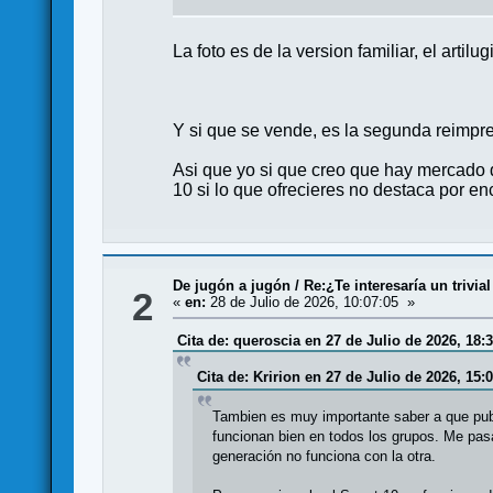
La foto es de la version familiar, el artil
Y si que se vende, es la segunda reimpr
Asi que yo si que creo que hay mercado 
10 si lo que ofrecieres no destaca por 
De jugón a jugón
/
Re:¿Te interesaría un trivi
2
«
en:
28 de Julio de 2026, 10:07:05 »
Cita de: queroscia en 27 de Julio de 2026, 18:
Cita de: Kririon en 27 de Julio de 2026, 15:
Tambien es muy importante saber a que publi
funcionan bien en todos los grupos. Me pas
generación no funciona con la otra.