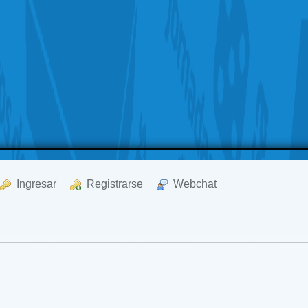
  Ingresar
  Registrarse
  Webchat