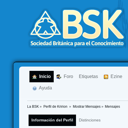
  Inicio
  Foro
Etiquetas
  Ezine
  Ayuda
La BSK
»
Perfil de Kririon 
»
Mostrar Mensajes
»
Mensajes
Información del Perfil
Distinciones