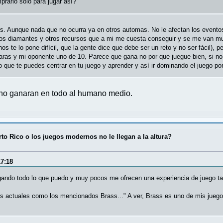
rarlo sólo para jugar así?
s. Aunque nada que no ocurra ya en otros automas. No le afectan los eventos
los diamantes y otros recursos que a mi me cuesta conseguir y se me van muy 
s te lo pone difícil, que la gente dice que debe ser un reto y no ser fácil),
aras y mi oponente uno de 10. Parece que gana no por que juegue bien, si no
o que te puedes centrar en tu juego y aprender y así ir dominando el juego por
 no ganaran en todo al humano medio.
to Rico o los juegos modernos no le llegan a la altura?
17:18
gando todo lo que puedo y muy pocos me ofrecen una experiencia de juego tan
os actuales como los mencionados Brass..." A ver, Brass es uno de mis juego