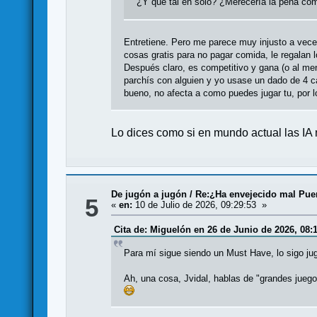
¿Y que tal en solo? ¿Merecería la pena comp
Entretiene. Pero me parece muy injusto a vece
cosas gratis para no pagar comida, le regalan 
Después claro, es competitivo y gana (o al meno
parchís con alguien y yo usase un dado de 4 c
bueno, no afecta a como puedes jugar tu, por l
Lo dices como si en mundo actual las IA
De jugón a jugón
/
Re:¿Ha envejecido mal Puer
5
«
en:
10 de Julio de 2026, 09:29:53 »
Cita de: Miguelón en 26 de Junio de 2026, 08:
Para mí sigue siendo un Must Have, lo sigo ju
Ah, una cosa, Jvidal, hablas de "grandes jueg