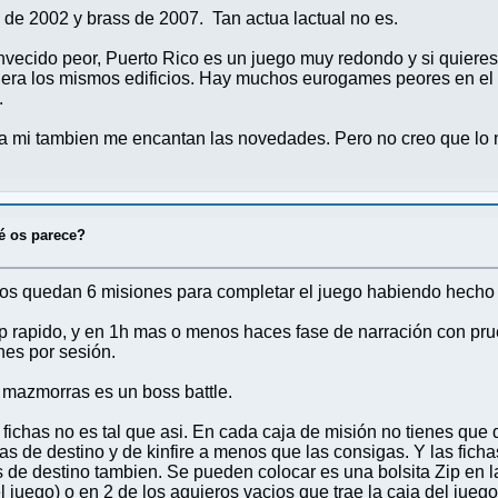
s de 2002 y brass de 2007. Tan actua lactual no es.
vecido peor, Puerto Rico es un juego muy redondo y si quieres
era los mismos edificios. Hay muchos eurogames peores en el
.
 mi tambien me encantan las novedades. Pero no creo que lo n
é os parece?
nos quedan 6 misiones para completar el juego habiendo hecho 
up rapido, y en 1h mas o menos haces fase de narración con pr
es por sesión.
 mazmorras es un boss battle.
fichas no es tal que asi. En cada caja de misión no tienes que 
as de destino y de kinfire a menos que las consigas. Y las ficha
as de destino tambien. Se pueden colocar es una bolsita Zip en 
el juego) o en 2 de los agujeros vacios que trae la caja del ju