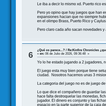
Le iba a decir lo mismo xd. Puerto rico e
Pero yo opino que hay juegos que han en
expansiones hacian que no siempre hubi
en el olimpo Brass, Puerto Rico y Caylus
Pero claro cada año sacan novedades y a
¿Qué os parece...?
/
Re:Kinfire Chronicles ¿qu
6
«
en:
06 de Julio de 2026, 09:36:48 »
Yo lo he estado jugando a 2 jugadores, 
El juego esta muy bien porque tiene set
ciudad. Nosotros hacemos unas 3 mision
La categoria del juego no es de juego de
Lo que dice el compañero de guardar las 
hace falta destroquelar las monedas, fich
jugador. El dinero es conjunto y las fich
espacio en la parte superior de la caja d