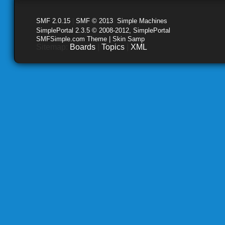
SMF 2.0.15
|
SMF © 2013
,
Simple Machines
SimplePortal 2.3.5 © 2008-2012, SimplePortal
SMFSimple.com Theme | Skin Samp
Sitemap:
Boards
|
Topics
|
XML