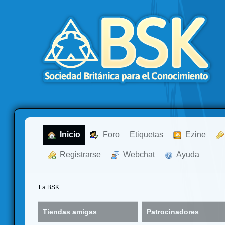
  Inicio
  Foro
Etiquetas
  Ezine
  Registrarse
  Webchat
  Ayuda
La BSK
Tiendas amigas
Patrocinadores