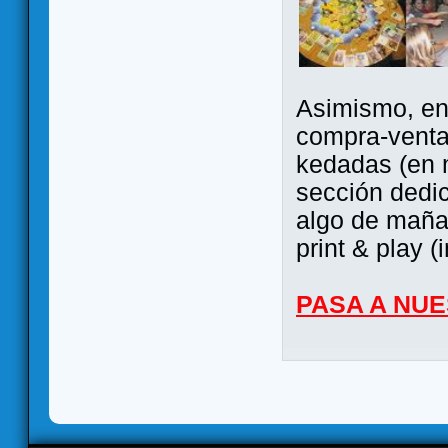
Asimismo, ent
compra-venta
kedadas (en 
sección dedi
algo de maña 
print & play (
PASA A NU