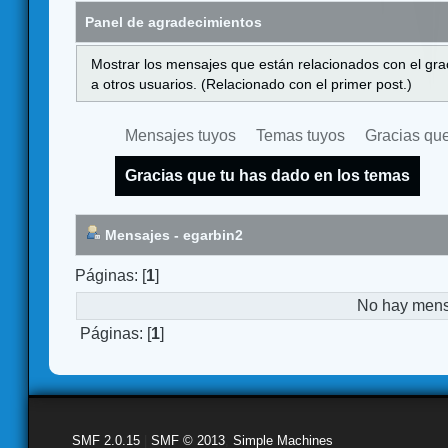
Panel de agradecimientos
Mostrar los mensajes que están relacionados con el gra
a otros usuarios. (Relacionado con el primer post.)
Mensajes tuyos
Temas tuyos
Gracias que
Gracias que tu has dado en los temas
Mensajes - egarbin2
Páginas: [
1
]
No hay mensa
Páginas: [
1
]
SMF 2.0.15
|
SMF © 2013
,
Simple Machines