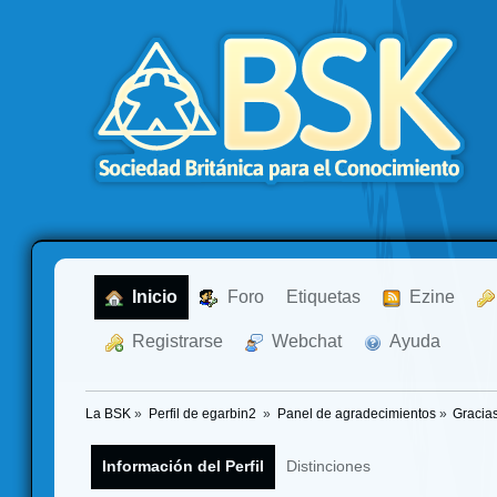
  Inicio
  Foro
Etiquetas
  Ezine
  Registrarse
  Webchat
  Ayuda
La BSK
»
Perfil de egarbin2 
»
Panel de agradecimientos
»
Gracia
Información del Perfil
Distinciones