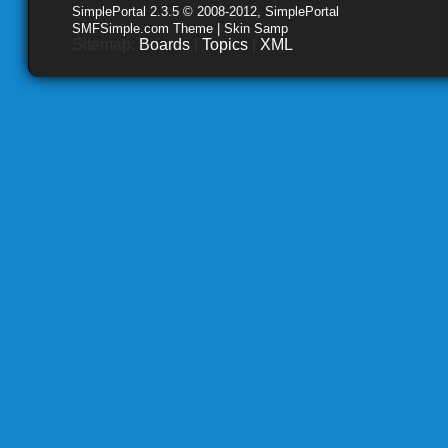
SimplePortal 2.3.5 © 2008-2012, SimplePortal
SMFSimple.com Theme | Skin Samp
Sitemap:
Boards
|
Topics
|
XML