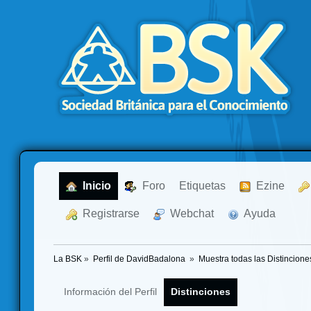
  Inicio
  Foro
Etiquetas
  Ezine
  Registrarse
  Webchat
  Ayuda
La BSK
»
Perfil de DavidBadalona 
»
Muestra todas las Distincione
Información del Perfil
Distinciones