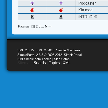
Podcaster
Kia mod
iNTRuDeR
Páginas: [
1
]
2
3
...
5
>>
SMF 2.0.15
|
SMF © 2013
,
Simple Machines
SimplePortal 2.3.5 © 2008-2012, SimplePortal
SMFSimple.com Theme | Skin Samp
Sitemap:
Boards
|
Topics
|
XML