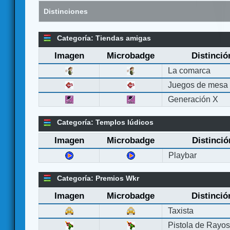
Distinciones
Categoría: Tiendas amigas
Imagen
Microbadge
Distinció
La comarca
Juegos de mesa
Generación X
Categoría: Templos lúdicos
Imagen
Microbadge
Distinció
Playbar
Categoría: Premios Wkr
Imagen
Microbadge
Distinció
Taxista
Pistola de Rayo