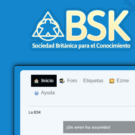
  Inicio
  Foro
Etiquetas
  Ezine
  Ayuda
La BSK
¡Un error ha ocurrido!