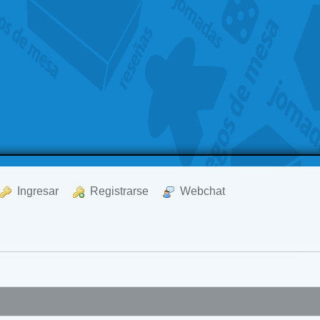
  Ingresar
  Registrarse
  Webchat