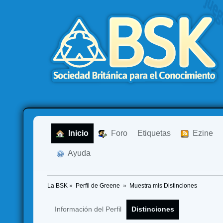
  Inicio
  Foro
Etiquetas
  Ezine
  Ayuda
La BSK
»
Perfil de Greene 
»
Muestra mis Distinciones
Información del Perfil
Distinciones