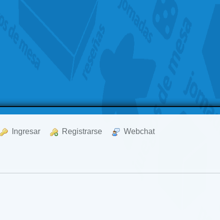
  Ingresar
  Registrarse
  Webchat