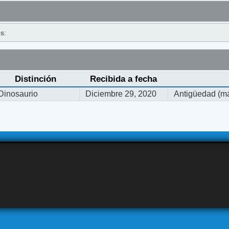
s:
Distinción
Recibida a fecha
Dinosaurio
Diciembre 29, 2020
Antigüedad (má