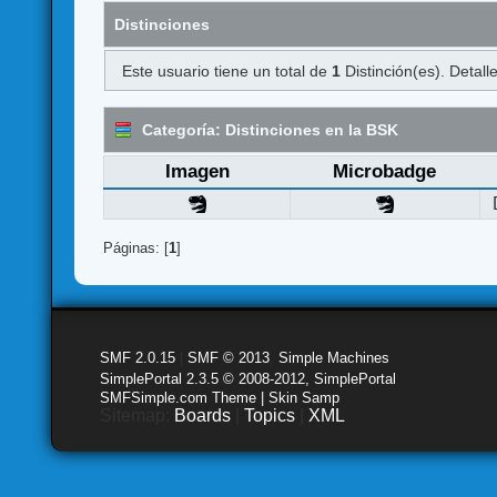
Distinciones
Este usuario tiene un total de
1
Distinción(es). Detalle
Categoría: Distinciones en la BSK
Imagen
Microbadge
Páginas: [
1
]
SMF 2.0.15
|
SMF © 2013
,
Simple Machines
SimplePortal 2.3.5 © 2008-2012, SimplePortal
SMFSimple.com Theme | Skin Samp
Sitemap:
Boards
|
Topics
|
XML