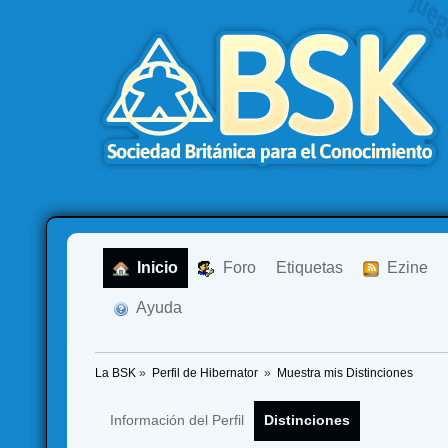
  Inicio
  Foro
Etiquetas
  Ezine
  Ayuda
La BSK
»
Perfil de Hibernator 
»
Muestra mis Distinciones
Información del Perfil
Distinciones