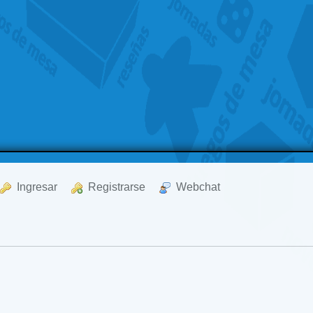
  Ingresar
  Registrarse
  Webchat