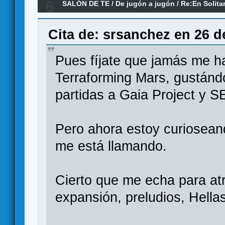
6
SALÓN DE TE
/
De jugón a jugón
/
Re:En Solita
Cita de: srsanchez en 26 d
Pues fíjate que jamás me h
Terraforming Mars, gustánd
partidas a Gaia Project y S
Pero ahora estoy curiosean
me está llamando.
Cierto que me echa para atr
expansión, preludios, Hellas