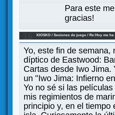
Para este me
gracias!
15
KIOSKO
/
Sesiones de juego
/
Re:Hoy me ha d
a... (el remake)
Yo, este fin de semana, 
díptico de Eastwood: Ba
Cartas desde Iwo Jima. 
un "Iwo Jima: Infierno en
Yo no sé si las película
mis regimientos de mari
principio y, en el tiemp