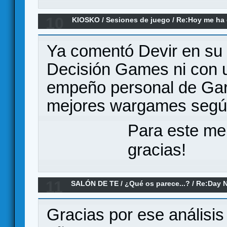
10
KIOSKO
/
Sesiones de juego
/
Re:Hoy me ha d
a... (el remake)
Ya comentó Devir en su 
Decisión Games ni con 
empeño personal de Garr
mejores wargames segú
Para este me
gracias!
11
SALÓN DE TE
/
¿Qué os parece...?
/
Re:Day N
Gracias por ese análisis