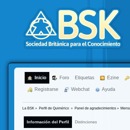
  Inicio
  Foro
Etiquetas
  Ezine
  Registrarse
  Webchat
  Ayuda
La BSK
»
Perfil de Quimérico 
»
Panel de agradecimientos
»
Mensa
Información del Perfil
Distinciones