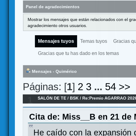
Panel de agradecimientos
Mostrar los mensajes que están relacionados con el gra
agradecimiento otros usuarios.
Mensajes tuyos
Temas tuyos
Gracias q
Gracias que tu has dado en los temas
Mensajes - Quimérico
Páginas: [
1
]
2
3
...
54
>>
1
SALÓN DE TE
/
BSK
/
Re:Premio AGARRAO 202
Cita de: Miss__B en 21 de 
He caído con la expansión d