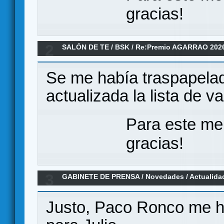
gracias!
2
SALÓN DE TE
/
BSK
/
Re:Premio AGARRAO 202
Se me había traspapelad
actualizada la lista de v
Para este me
gracias!
3
GABINETE DE PRENSA
/
Novedades / Actualida
"Santa Cruz 1797"
Justo, Paco Ronco me h