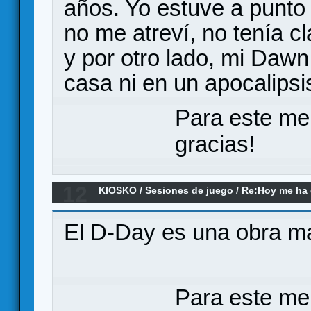
años. Yo estuve a punto 
no me atreví, no tenía cl
y por otro lado, mi Daw
casa ni en un apocalipsi
Para este me
gracias!
12
KIOSKO
/
Sesiones de juego
/
Re:Hoy me ha d
a... (el remake)
El D-Day es una obra m
Para este me