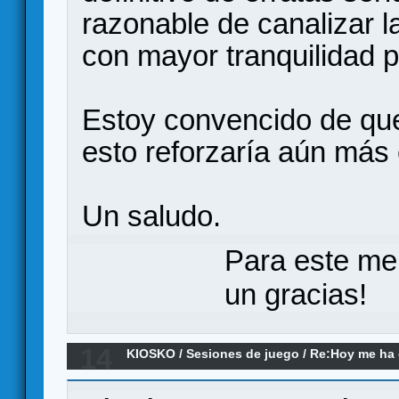
razonable de canalizar la
con mayor tranquilidad p
Estoy convencido de qu
esto reforzaría aún más e
Un saludo.
Para este me
un gracias!
14
KIOSKO
/
Sesiones de juego
/
Re:Hoy me ha d
a... (el remake)