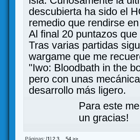
isla. Curiosamente la úl
descubierta ha sido el 
remedio que rendirse en 
Al final 20 puntazos que
Tras varias partidas sig
wargame que me recuer
"Iwo: Bloodbath in the 
pero con unas mecánica
desarrollo más ligero.
Para este me
un gracias!
Páginas: [
1
]
2
3
...
54
>>