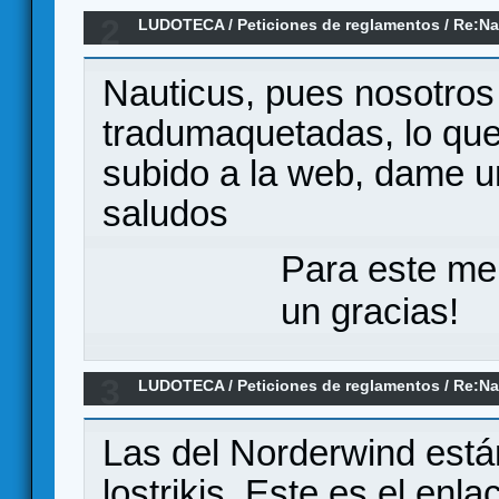
2
LUDOTECA
/
Peticiones de reglamentos
/
Re:Na
Nauticus, pues nosotros
tradumaquetadas, lo qu
subido a la web, dame u
saludos
Para este me
un gracias!
3
LUDOTECA
/
Peticiones de reglamentos
/
Re:Na
Las del Norderwind es
lostrikis. Este es el enla