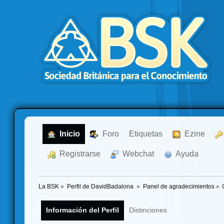
  Inicio
  Foro
Etiquetas
  Ezine
  Registrarse
  Webchat
  Ayuda
La BSK
»
Perfil de DavidBadalona 
»
Panel de agradecimientos
»
Información del Perfil
Distinciones