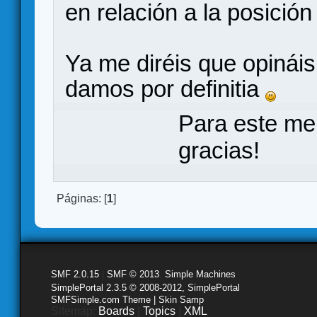
en relación a la posició
Ya me diréis que opinái
damos por definitia
Para este me
gracias!
Páginas: [
1
]
SMF 2.0.15
|
SMF © 2013
,
Simple Machines
SimplePortal 2.3.5 © 2008-2012, SimplePortal
SMFSimple.com Theme | Skin Samp
Sitemap:
Boards
|
Topics
|
XML