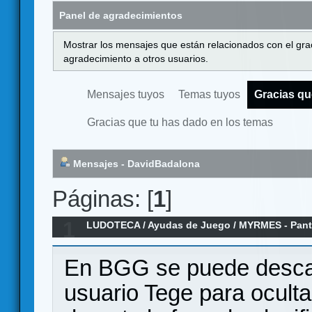
Panel de agradecimientos
Mostrar los mensajes que están relacionados con el gra
agradecimiento a otros usuarios.
Mensajes tuyos
Temas tuyos
Gracias qu
Gracias que tu has dado en los temas
Mensajes - DavidBadalona
Páginas: [
1
]
1
LUDOTECA
/
Ayudas de Juego
/
MYRMES - Panta
En BGG se puede descarg
usuario Tege para oculta