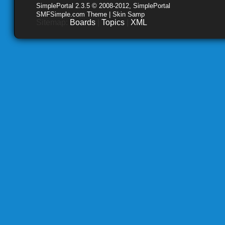
SimplePortal 2.3.5 © 2008-2012, SimplePortal
SMFSimple.com Theme | Skin Samp
Sitemap:
Boards
|
Topics
|
XML