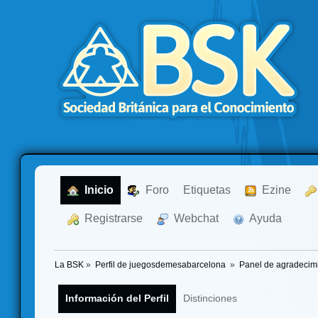
  Inicio
  Foro
Etiquetas
  Ezine
  Registrarse
  Webchat
  Ayuda
La BSK
»
Perfil de juegosdemesabarcelona 
»
Panel de agradecim
Información del Perfil
Distinciones