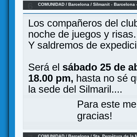
6
COMUNIDAD
/
Barcelona
/
Silmanit - Barcelona 
Los compañeros del club
noche de juegos y risas.
Y saldremos de expedici
Será el
sábado 25 de abr
18.00 pm,
hasta no sé q
la sede del Silmaril....
Para este me
gracias!
COMUNIDAD
/
Barcelona
/
Sta. Perpètura de l