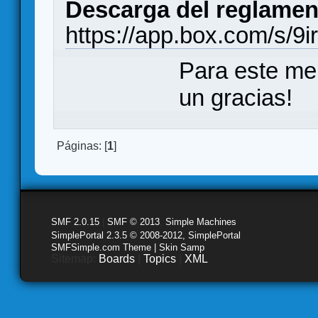
Descarga del reglamen
https://app.box.com/s/9i
Para este me
un gracias!
Páginas: [
1
]
SMF 2.0.15
|
SMF © 2013
,
Simple Machines
SimplePortal 2.3.5 © 2008-2012, SimplePortal
SMFSimple.com Theme | Skin Samp
Sitemap:
Boards
|
Topics
|
XML