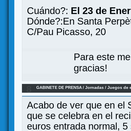
Cuándo?:
El 23 de Ener
Dónde?:En Santa Perpè
C/Pau Picasso, 20
Para este me
gracias!
8
GABINETE DE PRENSA
/
Jornadas
/
Juegos de 
DE BARCELONA (del 17 al 18 de Mayo)
Acabo de ver que en el 
que se celebra en el rec
euros entrada normal, 5 