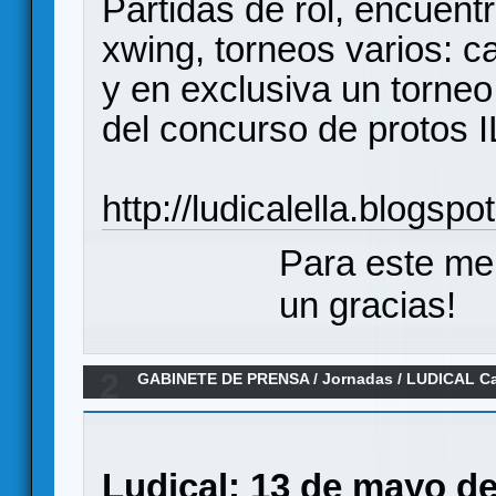
Partidas de rol, encuent
xwing, torneos varios: 
y en exclusiva un torneo
del concurso de protos I
http://ludicalella.blogsp
Para este me
un gracias!
2
GABINETE DE PRENSA
/
Jornadas
/
LUDICAL Cal
Ludical:
13 de mayo de