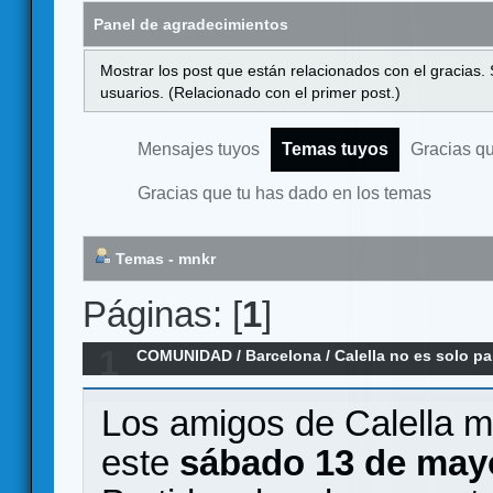
Panel de agradecimientos
Mostrar los post que están relacionados con el gracias.
usuarios. (Relacionado con el primer post.)
Mensajes tuyos
Temas tuyos
Gracias q
Gracias que tu has dado en los temas
Temas - mnkr
Páginas: [
1
]
1
COMUNIDAD
/
Barcelona
/
Calella no es solo pa
Los amigos de Calella m
este
sábado 13 de may