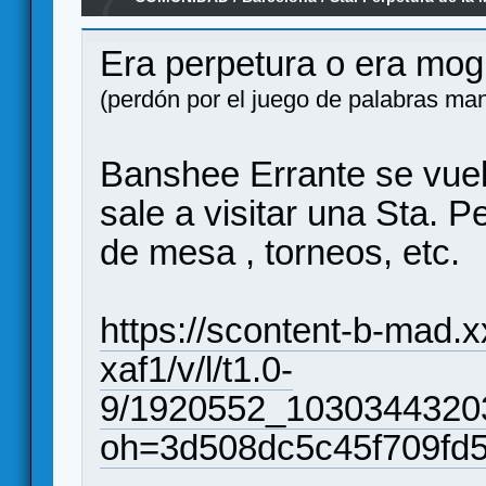
7
- 23 enero
Era perpetura o era mog
(perdón por el juego de palabras man
Banshee Errante se vue
sale a visitar una Sta. 
de mesa , torneos, etc.
https://scontent-b-mad.x
xaf1/v/l/t1.0-
9/1920552_1030344320
oh=3d508dc5c45f709fd