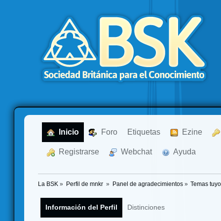
  Inicio
  Foro
Etiquetas
  Ezine
  Registrarse
  Webchat
  Ayuda
La BSK
»
Perfil de mnkr 
»
Panel de agradecimientos
»
Temas tuy
Información del Perfil
Distinciones