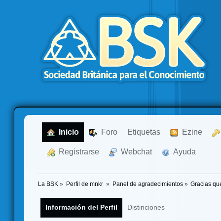
  Inicio
  Foro
Etiquetas
  Ezine
  Registrarse
  Webchat
  Ayuda
La BSK
»
Perfil de mnkr 
»
Panel de agradecimientos
»
Gracias qu
Información del Perfil
Distinciones