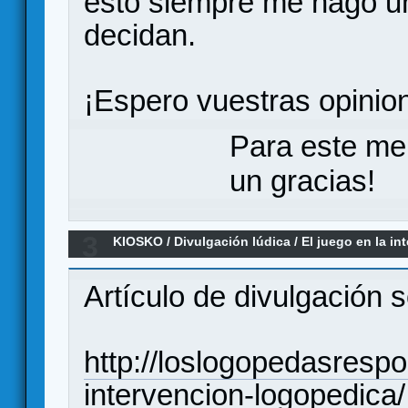
esto siempre me hago un
decidan.
¡Espero vuestras opinion
Para este me
un gracias!
3
KIOSKO
/
Divulgación lúdica
/
El juego en la in
de divulgación)
Artículo de divulgación 
http://loslogopedasresp
intervencion-logopedica/