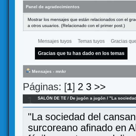
Panel de agradecimientos
Mostrar los mensajes que están relacionados con el gra
a otros usuarios. (Relacionado con el primer post.)
Mensajes tuyos
Temas tuyos
Gracias que
Gracias que tu has dado en los temas
Mensajes - mnkr
Páginas: [
1
]
2
3
>>
1
SALÓN DE TE
/
De jugón a jugón
/
"La sociedad
como metáfora de la Ludosfera
"La sociedad del cansanc
surcoreano afinado en 