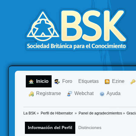
  Inicio
  Foro
Etiquetas
  Ezine
  Registrarse
  Webchat
  Ayuda
La BSK
»
Perfil de Hibernator 
»
Panel de agradecimientos
»
Graci
Información del Perfil
Distinciones