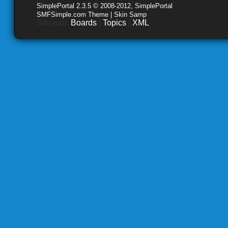
SimplePortal 2.3.5 © 2008-2012, SimplePortal
SMFSimple.com Theme | Skin Samp
Sitemap:
Boards
|
Topics
|
XML