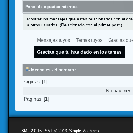
Panel de agradecimientos
Mostrar los mensajes que están relacionados con el gra
a otros usuarios. (Relacionado con el primer post.)
Mensajes tuyos
Temas tuyos
Gracias que
Gracias que tu has dado en los temas
Mensajes - Hibernator
Páginas: [
1
]
No hay mensa
Páginas: [
1
]
SMF 2.0.15
|
SMF © 2013
,
Simple Machines