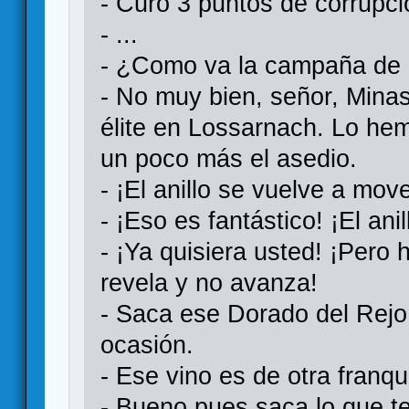
- Curó 3 puntos de corrupci
- ...
- ¿Como va la campaña de
- No muy bien, señor, Minas 
élite en Lossarnach. Lo hem
un poco más el asedio.
- ¡El anillo se vuelve a move
- ¡Eso es fantástico! ¡El ani
- ¡Ya quisiera usted! ¡Pero 
revela y no avanza!
- Saca ese Dorado del Rej
ocasión.
- Ese vino es de otra franqu
- Bueno pues saca lo que 