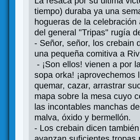
La resaca por su última vic
tiempo) duraba ya una sema
hogueras de la celebració
del general "Tripas" rugía 
- Señor, señor, los crebain 
una pequeña comitiva a Riv
- ¡Son ellos! vienen a por 
sopa orka! ¡aprovechemos l
quemar, cazar, arrastrar suc
mapa sobre la mesa cuyo col
las incontables manchas de
malva, óxido y bermellón.
- Los crebain dicen tambié
avanzan suficientes tropas 