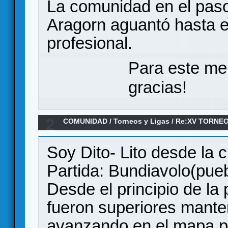
La comunidad en el paso
Aragorn aguantó hasta el
profesional.
Para este me
gracias!
2
COMUNIDAD
/
Torneos y Ligas
/
Re:XV TORNEO
ANILLO/ 6ª Ronda
Soy Dito- Lito desde la 
Partida: Bundiavolo(puebl
Desde el principio de la 
fueron superiores manten
avanzando en el mapa pa