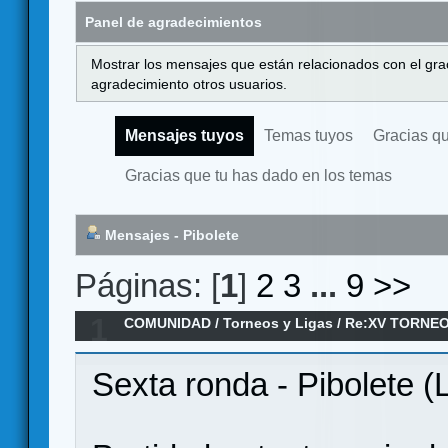
Panel de agradecimientos
Mostrar los mensajes que están relacionados con el gra
agradecimiento otros usuarios.
Mensajes tuyos
Temas tuyos
Gracias q
Gracias que tu has dado en los temas
Mensajes - Pibolete
Páginas: [
1
]
2
3
...
9
>>
1
COMUNIDAD
/
Torneos y Ligas
/
Re:XV TORNEO
ANILLO/ 6ª Ronda
Sexta ronda - Pibolete (