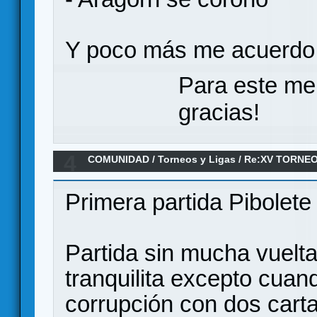
Y poco más me acuerdo
Para este me
gracias!
4
COMUNIDAD
/
Torneos y Ligas
/
Re:XV TORNEO
ANILLO/ 5ª Ronda
Primera partida Pibolete
Partida sin mucha vuelt
tranquilita excepto cuan
corrupción con dos cart