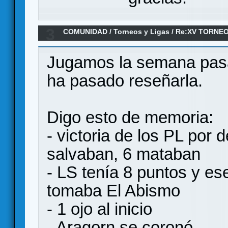
3
COMUNIDAD
/
Torneos y Ligas
/
Re:XV TORNEO
ANILLO/ 6ª Ronda
Jugamos la semana pasa
ha pasado reseñarla.
Digo esto de memoria:
- victoria de los PL por d
salvaban, 6 mataban
- LS tenía 8 puntos y es
tomaba El Abismo
- 1 ojo al inicio
- Aragorn se coronó