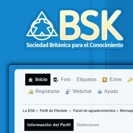
  Inicio
  Foro
Etiquetas
  Ezine
  Registrarse
  Webchat
  Ayuda
La BSK
»
Perfil de Pibolete 
»
Panel de agradecimientos
»
Mensaje
Información del Perfil
Distinciones