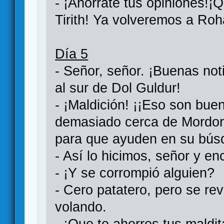
- ¡Ahorrate tus opiniones!¡
Tirith! Ya volveremos a Ro
Día 5
- Señor, señor. ¡Buenas not
al sur de Dol Guldur!
- ¡Maldición! ¡¡Eso son buen
demasiado cerca de Mordor!
para que ayuden en su bús
- Así lo hicimos, señor y en
- ¡Y se corrompió alguien?
- Cero patatero, pero se re
volando.
- ¡Que te ahorres tus maldi