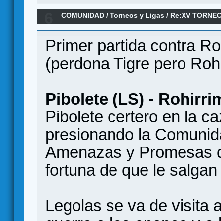
6
COMUNIDAD
/
Torneos y Ligas
/
Re:XV TORNEO
ANILLO/ 4ª Ronda
Primer partida contra Ro
(perdona Tigre pero Rohir
Pibolete (LS) - Rohirri
Pibolete certero en la c
presionando la Comunida
Amenazas y Promesas de 
fortuna de que le salgan
Legolas se va de visita 