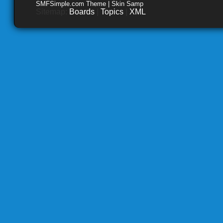
SMFSimple.com Theme | Skin Samp
Sitemap:
Boards
|
Topics
|
XML