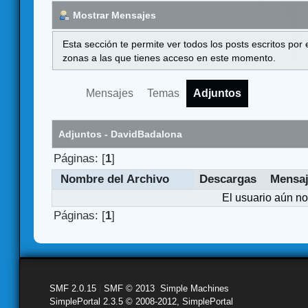
Mostrar Mensajes
Esta sección te permite ver todos los posts escritos por
zonas a las que tienes acceso en este momento.
Mensajes
Temas
Adjuntos
Adjuntos - DavidBadalona
Páginas: [
1
]
Nombre del Archivo
Descargas
Mensa
El usuario aún no
Páginas: [
1
]
SMF 2.0.15
|
SMF © 2013
,
Simple Machines
SimplePortal 2.3.5 © 2008-2012, SimplePortal