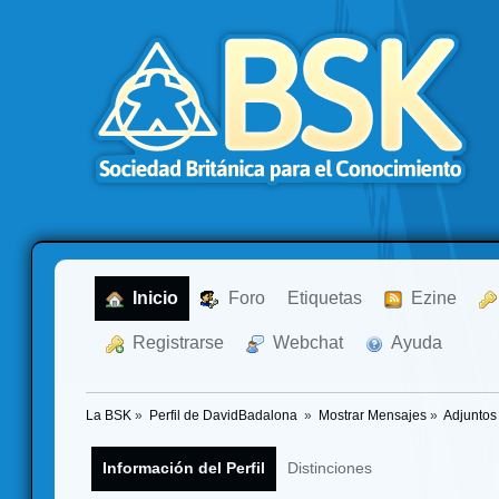
  Inicio
  Foro
Etiquetas
  Ezine
  Registrarse
  Webchat
  Ayuda
La BSK
»
Perfil de DavidBadalona 
»
Mostrar Mensajes
»
Adjuntos
Información del Perfil
Distinciones