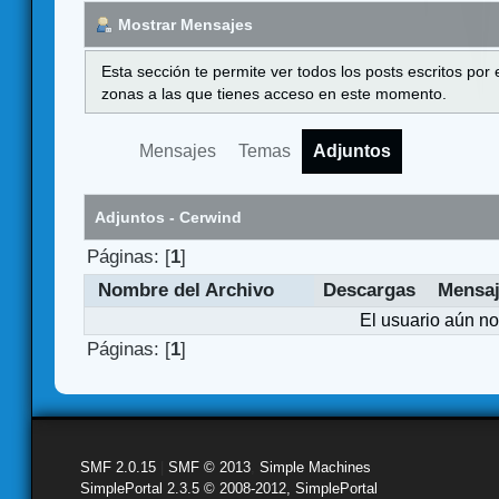
Mostrar Mensajes
Esta sección te permite ver todos los posts escritos por
zonas a las que tienes acceso en este momento.
Mensajes
Temas
Adjuntos
Adjuntos - Cerwind
Páginas: [
1
]
Nombre del Archivo
Descargas
Mensa
El usuario aún no
Páginas: [
1
]
SMF 2.0.15
|
SMF © 2013
,
Simple Machines
SimplePortal 2.3.5 © 2008-2012, SimplePortal