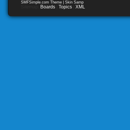
SMFSimple.com Theme | Skin Samp
Sitemap:
Boards
|
Topics
|
XML