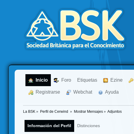
  Inicio
  Foro
Etiquetas
  Ezine
  Registrarse
  Webchat
  Ayuda
La BSK
»
Perfil de Cerwind 
»
Mostrar Mensajes
»
Adjuntos
Información del Perfil
Distinciones