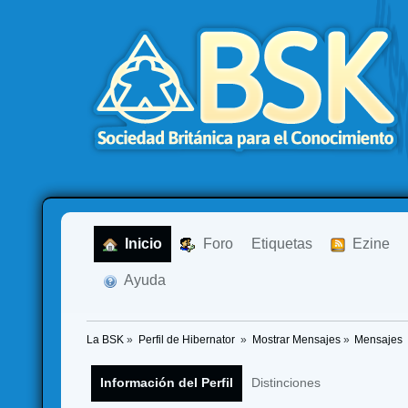
  Inicio
  Foro
Etiquetas
  Ezine
  Ayuda
La BSK
»
Perfil de Hibernator 
»
Mostrar Mensajes
»
Mensajes
Información del Perfil
Distinciones