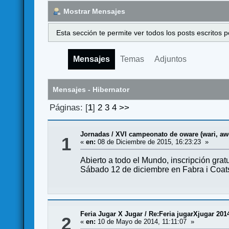
Mostrar Mensajes
Esta sección te permite ver todos los posts escritos
Mensajes
Temas
Adjuntos
Mensajes - Hibernator
Páginas: [
1
]
2
3
4
>>
Jornadas
/
XVI campeonato de oware (wari, aw
1
«
en:
08 de Diciembre de 2015, 16:23:23 »
Abierto a todo el Mundo, inscripción gratu
Sábado 12 de diciembre en Fabra i Coats 
Feria Jugar X Jugar
/
Re:Feria jugarXjugar 201
2
«
en:
10 de Mayo de 2014, 11:11:07 »