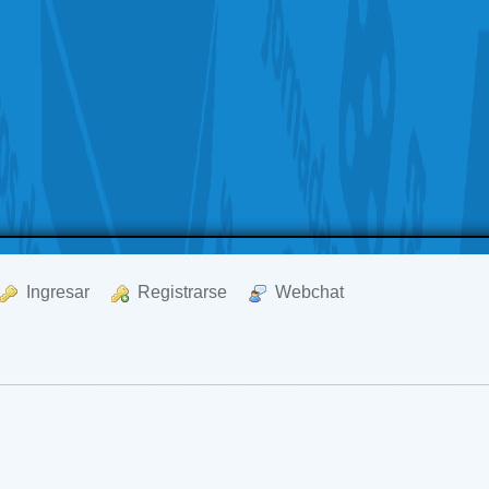
  Ingresar
  Registrarse
  Webchat