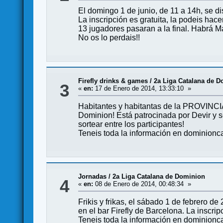
El domingo 1 de junio, de 11 a 14h, se d
La inscripción es gratuita, la podeis h
13 jugadores pasaran a la final. Habrá Ma
No os lo perdais!!
Firefly drinks & games
/
2a Liga Catalana de 
3
«
en:
17 de Enero de 2014, 13:33:10 »
Habitantes y habitantas de la PROVINCIA
Dominion! Está patrocinada por Devir y se 
sortear entre los participantes!
Teneis toda la información en dominionc
Jornadas
/
2a Liga Catalana de Dominion
4
«
en:
08 de Enero de 2014, 00:48:34 »
Frikis y frikas, el sábado 1 de febrero d
en el bar Firefly de Barcelona. La inscripc
Teneis toda la información en dominionc