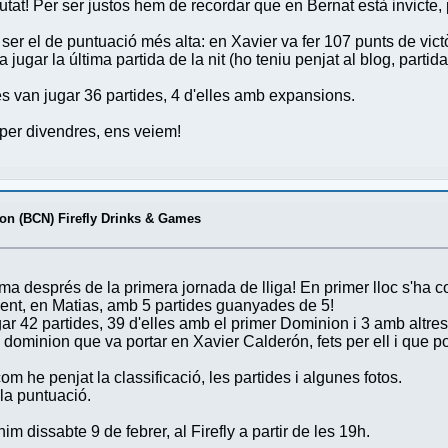
tat! Per ser justos hem de recordar que en Bernat està invicte
 ser el de puntuació més alta: en Xavier va fer 107 punts de vic
jugar la última partida de la nit (ho teniu penjat al blog, partid
 es van jugar 36 partides, 4 d'elles amb expansions.
oper divendres, ens veiem!
on (BCN) Firefly Drinks & Games
sima després de la primera jornada de lliga! En primer lloc s'ha c
moment, en Matias, amb 5 partides guanyades de 5!
ar 42 partides, 39 d'elles amb el primer Dominion i 3 amb altre
 dominion que va portar en Xavier Calderón, fets per ell i que 
 he penjat la classificació, les partides i algunes fotos.
la puntuació.
m dissabte 9 de febrer, al Firefly a partir de les 19h.