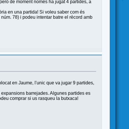
, però de moment només ha jugat 4 partides, a
tòria en una partida! Si voleu saber com és
a núm. 78) i podeu intentar batre el rècord amb
olocat en Jaume, l'unic que va jugar 9 partides,
s expansions barrejades. Algunes partides es
podeu comprar si us rasqueu la butxaca!