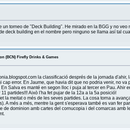
e un torneo de "Deck Building". He mirado en la BGG y no veo 
de deck building en el nombre pero ninguno se llama así tal cua
on (BCN) Firefly Drinks & Games
nia.blogspot.com la classificació després de la jornada d'ahir, la
cap error. En Jaume, que havia dit que no podria venir, no va po
En Salva es manté en segon lloc i puja al tercer en Pau. Ahir en
1 partides!!! Això l'ha fet pujar de la 12a a la 5a posició!
et la meitat o més de les seves partides. La cosa torna a avança
s). A més a més, mentre la gent s'esperava també es van fer pa
tre de dominion amb cartes del cornucopia i del comarcas amb le
nt.