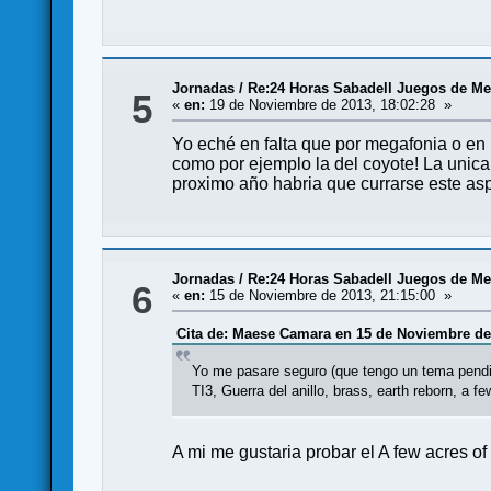
Jornadas
/
Re:24 Horas Sabadell Juegos de Me
5
«
en:
19 de Noviembre de 2013, 18:02:28 »
Yo eché en falta que por megafonia o en 
como por ejemplo la del coyote! La unica
proximo año habria que currarse este asp
Jornadas
/
Re:24 Horas Sabadell Juegos de Me
6
«
en:
15 de Noviembre de 2013, 21:15:00 »
Cita de: Maese Camara en 15 de Noviembre de 
Yo me pasare seguro (que tengo un tema pend
TI3, Guerra del anillo, brass, earth reborn, a 
A mi me gustaria probar el A few acres o