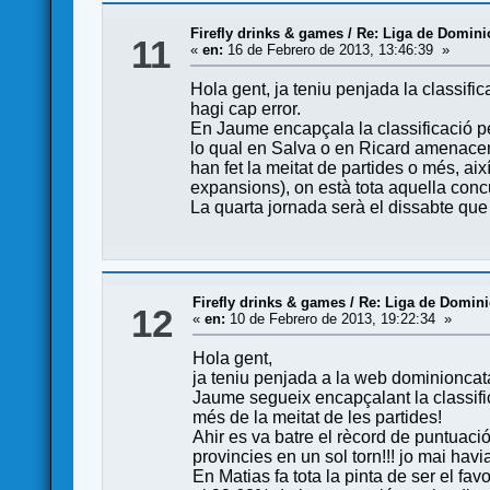
Firefly drinks & games
/
Re: Liga de Domini
11
«
en:
16 de Febrero de 2013, 13:46:39 »
Hola gent, ja teniu penjada la classifi
hagi cap error.
En Jaume encapçala la classificació per
lo qual en Salva o en Ricard amenacen
han fet la meitat de partides o més, ai
expansions), on està tota aquella conc
La quarta jornada serà el dissabte que 
Firefly drinks & games
/
Re: Liga de Domini
12
«
en:
10 de Febrero de 2013, 19:22:34 »
Hola gent,
ja teniu penjada a la web dominioncat
Jaume segueix encapçalant la classific
més de la meitat de les partides!
Ahir es va batre el rècord de puntuació
provincies en un sol torn!!! jo mai havi
En Matias fa tota la pinta de ser el fav