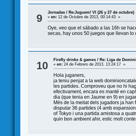
Jornadas
/
Re:Juguem! VI (26 y 27 de octubre)
9
«
en:
12 de Octubre de 2013, 00:14:43 »
Oye, veo que el sábado a las 16h se hac
secas, hay unos 50 juegos que llevan lo 
Firefly drinks & games
/
Re: Liga de Domini
10
«
en:
24 de Febrero de 2013, 13:24:17 »
Hola juganers,
ja teniu penjat a la web dominioncatalo
les partides. Comproveu que no hi hagi 
efectivament, encara es manté en cap! 
dia (que tenia en Jaume en 9) en jugar 1
Més de la meitat dels jugadors ja han f
disputar 36 partides (4 amb expansion
of Tokyo i una partida amistosa a qua
quin bon ambient ahir, estic molt conte