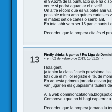
el 99,62% de la puntuació que ha dispu
veure si podrà aguantar el nivell!
Un altre récord que es va batre ahir va
possible mireu amb quines cartes es va 
el mateix set de cartes o semblant.
En total ahir vam ser 13 participants i
Recordeu que la propera cita és el pr
Firefly drinks & games
/
Re: Liga de Domini
13
«
en:
02 de Febrero de 2013, 15:31:27 »
Hola gent,
ja tenim la classificació provisionalís
tot i que el millor registre el té, de 
En aquesta primera jornada es van jug
van jugar en els guapissims taulers de
A la web dominioncatalonia.blogspot.com
Comproveu que no hi hagi cap error a 
Recordeu que la propera jornada la teni