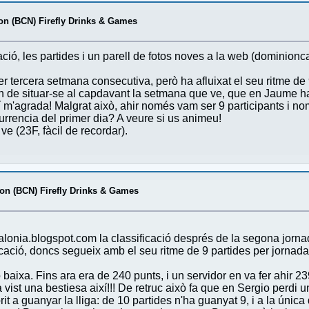
on (BCN) Firefly Drinks & Games
cació, les partides i un parell de fotos noves a la web (domini
 tercera setmana consecutiva, però ha afluixat el seu ritme de 
 de situar-se al capdavant la setmana que ve, que en Jaume ha 
xí m'agrada! Malgrat això, ahir només vam ser 9 participants i no
urrencia del primer dia? A veure si us animeu!
ve (23F, fàcil de recordar).
on (BCN) Firefly Drinks & Games
alonia.blogspot.com la classificació després de la segona jorn
ació, doncs segueix amb el seu ritme de 9 partides per jornada,
 baixa. Fins ara era de 240 punts, i un servidor en va fer ahir 
a vist una bestiesa així!!! De retruc això fa que en Sergio perdi u
orit a guanyar la lliga: de 10 partides n'ha guanyat 9, i a la ún