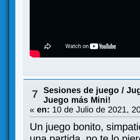
Sesiones de juego
/
Jug
7
Juego más Mini!
«
en:
10 de Julio de 2021, 2
Un juego bonito, simpat
una partida, no te lo pie