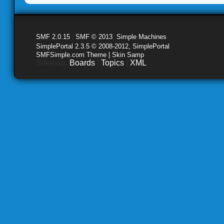
SMF 2.0.15
|
SMF © 2013
,
Simple Machines
SimplePortal 2.3.5 © 2008-2012, SimplePortal
SMFSimple.com Theme | Skin Samp
Sitemap:
Boards
|
Topics
|
XML