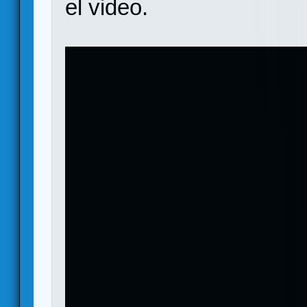
el video.