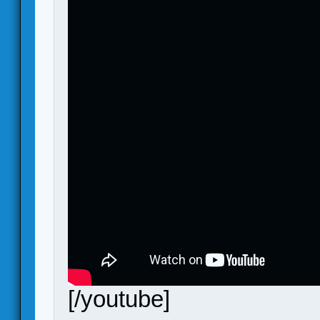
[/youtube]