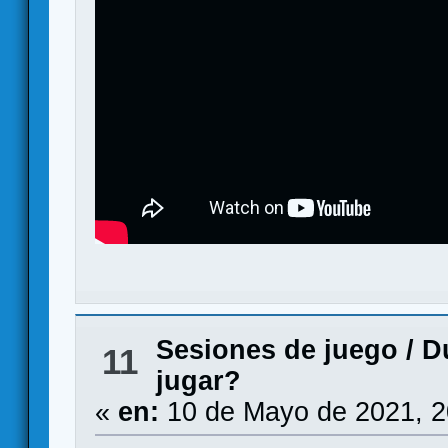
Sesiones de juego
/
D
11
jugar?
«
en:
10 de Mayo de 2021, 2