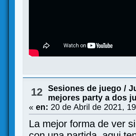
Sesiones de juego
/
J
12
mejores party a dos j
«
en:
20 de Abril de 2021, 1
La mejor forma de ver si
con una partida, aqui ten