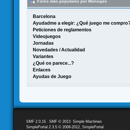
Foros más populares por Mensajes
Barcelona
Ayudadme a elegir: ¿Qué juego me compro
Peticiones de reglamentos
Videojuegos
Jornadas
Novedades / Actualidad
Variantes
¿Qué os parece...?
Enlaces
Ayudas de Juego
SMF 2.0.15
|
SMF © 2013
,
Simple Machines
SimplePortal 2.3.5 © 2008-2012, SimplePortal