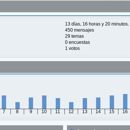
13 días, 16 horas y 20 minutos.
450 mensajes
29 temas
0 encuestas
1 votos
7
8
9
10
11
12
13
14
15
16