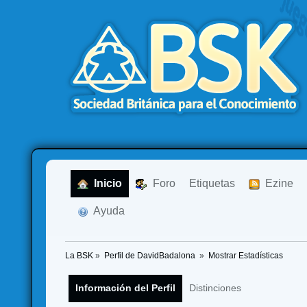
  Inicio
  Foro
Etiquetas
  Ezine
  Ayuda
La BSK
»
Perfil de DavidBadalona 
»
Mostrar Estadísticas
Información del Perfil
Distinciones