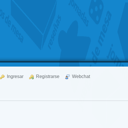
  Ingresar
  Registrarse
  Webchat