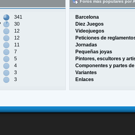
Foros más populares por A
341
Barcelona
?
30
Diez Juegos
12
Videojuegos
12
Peticiones de reglamento
11
Jornadas
7
Pequeñas joyas
5
Pintores, escultores y arti
4
Componentes y partes de
3
Variantes
3
Enlaces