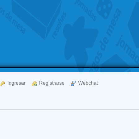
  Ingresar
  Registrarse
  Webchat