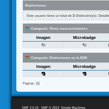
Distinciones
Este usuario tiene un total de
2
Distinción(es). Detalle
Categoría: Otros reconocimientos
Imagen
Microbadge
Categoría: Distinciones en la BSK
Imagen
Microbadge
Páginas: [
1
]
SMF 2.0.15
|
SMF © 2013
,
Simple Machines