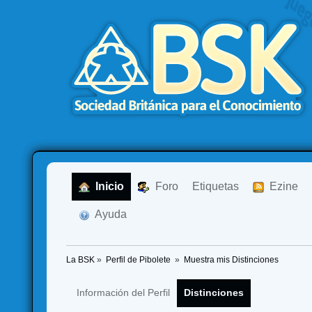
  Inicio
  Foro
Etiquetas
  Ezine
  Ayuda
La BSK
»
Perfil de Pibolete 
»
Muestra mis Distinciones
Información del Perfil
Distinciones