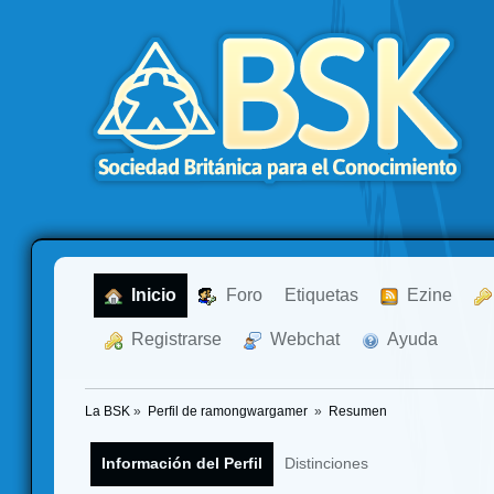
  Inicio
  Foro
Etiquetas
  Ezine
  Registrarse
  Webchat
  Ayuda
La BSK
»
Perfil de ramongwargamer 
»
Resumen
Información del Perfil
Distinciones