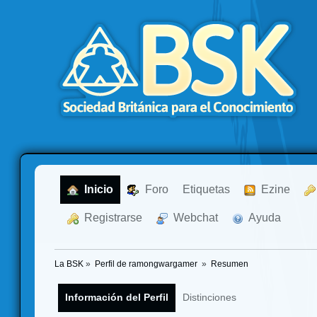
  Inicio
  Foro
Etiquetas
  Ezine
  Registrarse
  Webchat
  Ayuda
La BSK
»
Perfil de ramongwargamer 
»
Resumen
Información del Perfil
Distinciones