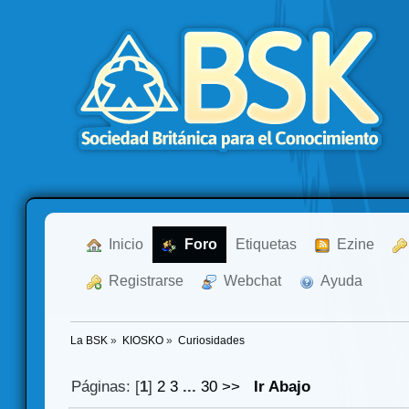
  Inicio
  Foro
Etiquetas
  Ezine
  Registrarse
  Webchat
  Ayuda
La BSK
»
KIOSKO
»
Curiosidades
Páginas: [
1
]
2
3
...
30
>>
Ir Abajo