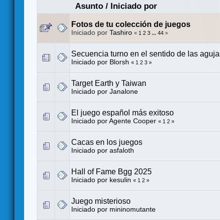
Asunto
/
Iniciado por
Fotos de tu colección de juegos
Iniciado por
Tashiro
«
1
2
3
...
44
»
Secuencia turno en el sentido de las agujas
Iniciado por
Blorsh
«
1
2
3
»
Target Earth y Taiwan
Iniciado por
Janalone
El juego español más exitoso
Iniciado por
Agente Cooper
«
1
2
»
Cacas en los juegos
Iniciado por
asfaloth
Hall of Fame Bgg 2025
Iniciado por
kesulin
«
1
2
»
Juego misterioso
Iniciado por
mininomutante